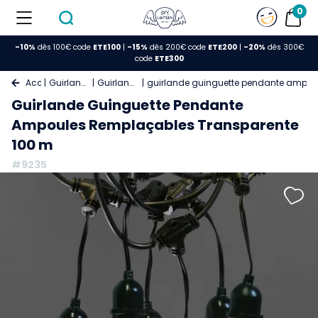
0
-10%
dès 100€ code
ETE100
|
-15%
dès 200€ code
ETE200
|
-20%
dès 300€
code
ETE300
Accueil
Guirlande Lumineuse
Guirlande Guinguette
guirlande guinguette pendante ampou
Guirlande Guinguette Pendante
Ampoules Remplaçables Transparente
100 m
#9235