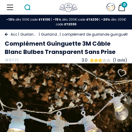
0
-10%
dès 100€ code
ETE100
|
-15%
dès 200€ code
ETE200
|
-20%
dès 300€
code
ETE300
Accueil
Guirlande Lumineuse
Guirlande Guinguette
complément de guirlande guinguette 
Complément Guinguette 3M Câble
Blanc Bulbes Transparent Sans Prise
#6771
3.0
(1 avis)