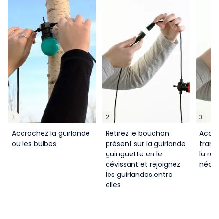
1
2
3
Accrochez la guirlande
Retirez le bouchon
Accro
ou les bulbes
présent sur la guirlande
trans
guinguette en le
la ral
dévissant et rejoignez
néces
les guirlandes entre
elles