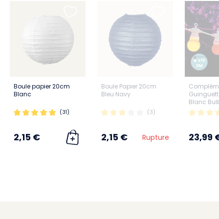
Boule papier 20cm
Boule Papier 20cm
Complém
Blanc
Bleu Navy
Guinguett
Blanc Bul
Multicolor
(31)
(3)
2,15 €
2,15 €
23,99 
Rupture