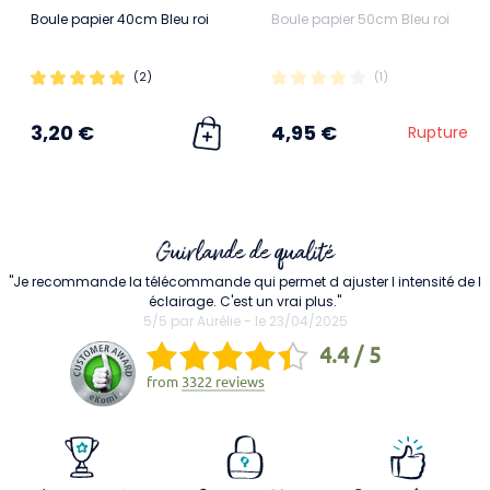
Boule papier 40cm Bleu roi
Boule papier 50cm Bleu roi
(2)
(1)
3,20 €
4,95 €
Rupture
Guirlande de qualité
"Je recommande la télécommande qui permet d ajuster l intensité de l
éclairage. C'est un vrai plus."
5/5 par Aurélie - le 23/04/2025
4.4 / 5
from
3322 reviews