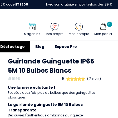
00€ code
ETE300
Livraison gratuite en point relais dès 89 €
0
Magasins
Mes projets
Mon compte
Mon panier
Déstockage
Blog
Espace Pro
Guirlande Guinguette IP65
5M 10 Bulbes Blancs
#9198
5
(7 avis)
Une lumière éclatante !
Possède deux fois plus de bulbes que des guinguettes
classiques !
La guirlande guinguette 5M 10 Bulbes
Transparente
Découvrez l'authentique ambiance guinguette !