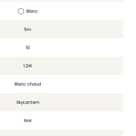
Blanc
5m
10
1.2W
Blanc chaud
SkyLantern
Noir