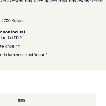
ne s’allume pas, c’est qu’elle n’est pas encore assez
 2700 Kelvins
 non inclus)
rlande LED ?
te choisir ?
nde lumineuse extérieur ?
9198