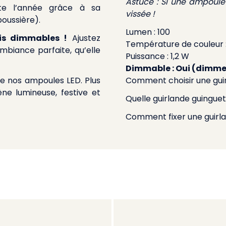
Astuce : Si une ampoule 
te l’année grâce à sa
vissée !
poussière).
Lumen : 100
is dimmables !
Ajustez
Température de couleur :
ambiance parfaite, qu’elle
Puissance : 1,2 W
Dimmable : Oui (dimmer
de nos ampoules LED. Plus
Comment choisir une gui
ne lumineuse, festive et
Quelle guirlande guinguet
Comment fixer une guirla