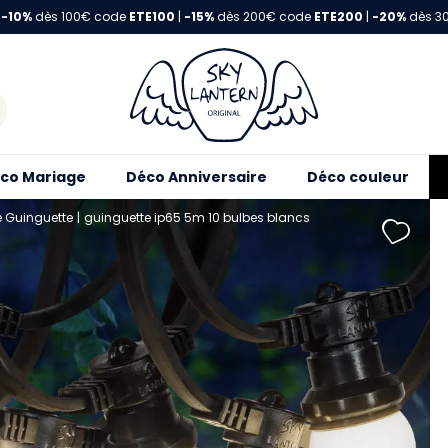
-10%
dès 100€ code
ETE100
|
-15%
dès 200€ code
ETE200
|
-20%
dès 3
co Mariage
Déco Anniversaire
Déco couleur
e Guinguette
guinguette ip65 5m 10 bulbes blancs