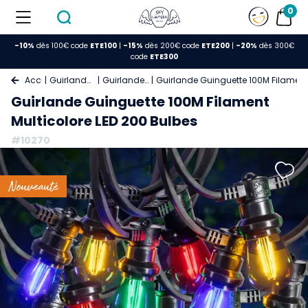
0
-10%
dès 100€ code
ETE100
|
-15%
dès 200€ code
ETE200
|
-20%
dès 300€
code
ETE300
Accueil
Guirlande Lumineuse
Guirlande Guinguette
Guirlande Guinguette 100M Filament 
Guirlande Guinguette 100M Filament
Multicolore LED 200 Bulbes
#10270
Nouveauté