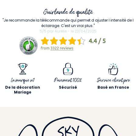
Guirlande de qualité
"Je recommande la télécommande qui permet d ajuster l intensité de l
éclairage. C'est un vrai plus."
5/5 par Aurélie - le 23/04/2025
4.4 / 5
from
3322 reviews
La marque n1
Paiement 100%
Service client pro
De la décoration
Sécurisé
Basé en France
Mariage