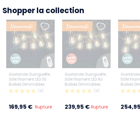
Shopper la collection
Nouveauté
Nouveauté
Nouveau
Guirlande Guinguette
Guirlande Guinguette
Guirlande
30M Filament LED 30
30M Filament LED 60
50M Filam
Bulbes Dimmables
Bulbes Dimmables
Bulbes D
Avec Variateur et
Avec Varia
(2)
(2)
Télécommande
Télécom
169,95 €
239,95 €
254,9
Rupture
Rupture