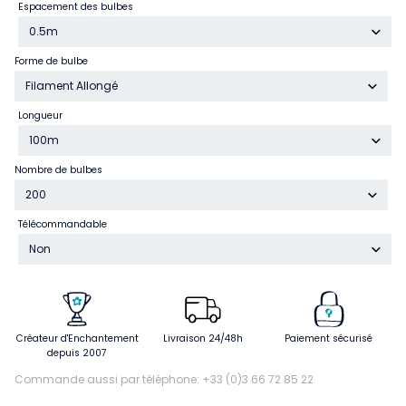
Espacement des bulbes
0.5m
Forme de bulbe
Filament Allongé
Longueur
100m
Nombre de bulbes
200
Télécommandable
Non
Créateur d'Enchantement
Livraison 24/48h
Paiement sécurisé
depuis 2007
Commande aussi par téléphone: +33 (0)3 66 72 85 22