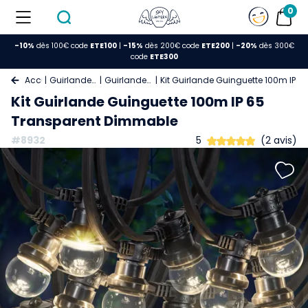
0
-10%
dès 100€ code
ETE100
|
-15%
dès 200€ code
ETE200
|
-20%
dès 300€
code
ETE300
Accueil
Guirlande Lumineuse
Guirlande Guinguette
Kit Guirlande Guinguette 100m IP 
Kit Guirlande Guinguette 100m IP 65
Transparent Dimmable
#8932
5
(2 avis)