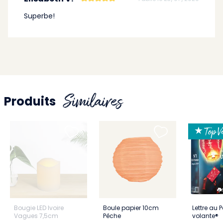
Superbe!
Similaires
Produits
★ Top Ve
Bougie LED Ivoire
Boule papier 10cm
Lettre au P
Vagues 7,5cm
Pêche
volante®