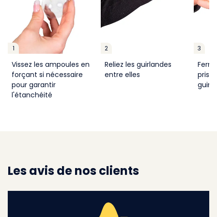
1
2
3
Vissez les ampoules en
Reliez les guirlandes
Ferme
forçant si nécessaire
entre elles
prise 
pour garantir
guirl
l'étanchéité
Les avis de nos clients