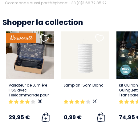
Commande aussi par téléphone: +33 (0)3 66 72 85 22
Shopper la collection
Nouveauté
Variateur de Lumière
Lampion 15cm Blanc
Kit Guirla
IP65 avec
Guinguet
Télécommande pour
Transpare
Ampoules Led
(11)
(4)
Dimmables
29,95 €
0,99 €
74,95 