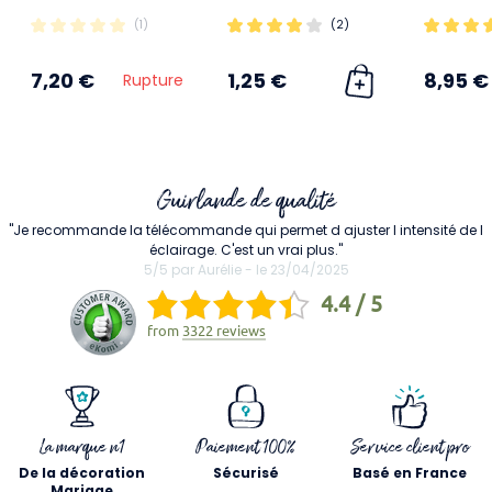
(1)
(2)
7,20 €
1,25 €
8,95 €
Rupture
Guirlande de qualité
"Je recommande la télécommande qui permet d ajuster l intensité de l
éclairage. C'est un vrai plus."
5/5 par Aurélie - le 23/04/2025
4.4 / 5
from
3322 reviews
La marque n1
Paiement 100%
Service client pro
De la décoration
Sécurisé
Basé en France
Mariage