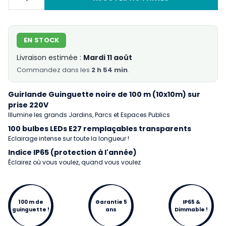
EN STOCK
Livraison estimée :
Mardi 11 août
Commandez
dans les
2 h 54 min
.
Guirlande Guinguette noire de 100 m (10x10m) sur
prise 220V
Illumine les grands Jardins, Parcs et Espaces Publics
100 bulbes LEDs E27 remplaçables transparents
Eclairage intense sur toute la longueur !
Indice IP65 (protection à l'année)
Éclairez où vous voulez, quand vous voulez
100 m de
Garantie 5
IP65 &
guinguette !
ans
Dimmable !