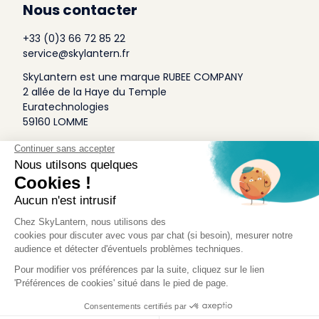
Nous contacter
+33 (0)3 66 72 85 22
service@skylantern.fr
SkyLantern est une marque RUBEE COMPANY
2 allée de la Haye du Temple
Euratechnologies
59160 LOMME
A Propos
Qui sommes-nous
Conditions générales de Vente
Mentions légales
Politique Antispam
Contact Presse
Idée Design
Skylantern Original in the UK