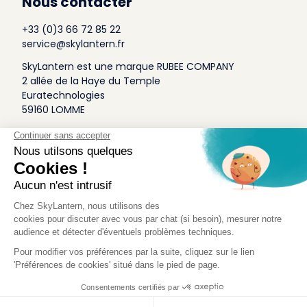
Nous contacter
+33 (0)3 66 72 85 22
service@skylantern.fr
SkyLantern est une marque RUBEE COMPANY
2 allée de la Haye du Temple
Euratechnologies
59160 LOMME
A Propos
Qui sommes-nous
Conditions générales de Vente
Mentions légales
Politique Antispam
Contact Presse
Idée Design
Skylantern Original in the UK