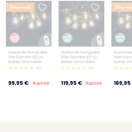
Nouveauté
Nouveau
Guirlande Guinguette
Guirlande Guinguette
Guirlande
10M Filament LED 20
20M Filament LED 20
30M Filam
Bulbes Dimmables
Bulbes Dimmables
Bulbes D
avec variateur et
Avec Variateur et
(2)
(2)
télécommande
Télécommande
99,95 €
119,95 €
169,95
Rupture
Rupture