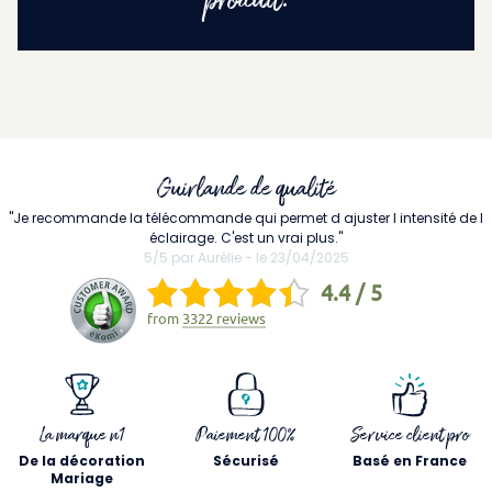
produit.
Guirlande de qualité
"Je recommande la télécommande qui permet d ajuster l intensité de l
éclairage. C'est un vrai plus."
5/5 par Aurélie - le 23/04/2025
4.4 / 5
from
3322 reviews
La marque n1
Paiement 100%
Service client pro
De la décoration
Sécurisé
Basé en France
Mariage