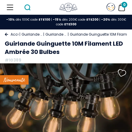
0
-10%
dès 100€ code
ETE100
|
-15%
dès 200€ code
ETE200
|
-20%
dès 300€
code
ETE300
Accueil
Guirlande Lumineuse
Guirlande Guinguette
Guirlande Guinguette 10M Filamen
Guirlande Guinguette 10M Filament LED
Ambrée 30 Bulbes
#10389
Nouveauté