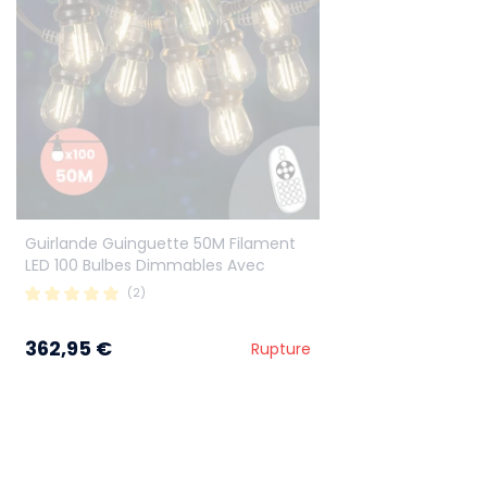
Guirlande Guinguette 50M Filament
LED 100 Bulbes Dimmables Avec
Variateur et Télécommande
(2)
362,95 €
Rupture