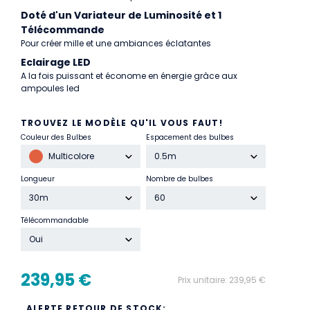
Doté d'un Variateur de Luminosité et 1
Télécommande
Pour créer mille et une ambiances éclatantes
Eclairage LED
A la fois puissant et économe en énergie grâce aux
ampoules led
TROUVEZ LE MODÈLE QU'IL VOUS FAUT!
Couleur des Bulbes
Espacement des bulbes
Multicolore
0.5m
Longueur
Nombre de bulbes
30m
60
Télécommandable
Oui
239,95 €
Prix unitaire:
239,95 €
ALERTE RETOUR DE STOCK: