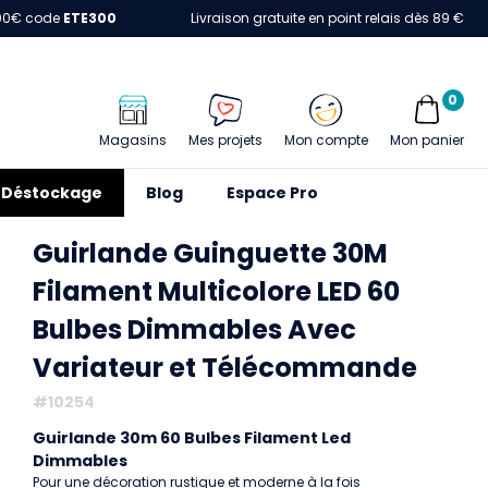
00€ code
ETE300
Livraison gratuite en point relais dès 89 €
0
Magasins
Mes projets
Mon compte
Mon panier
Déstockage
Blog
Espace Pro
lbes Dimmables Avec Variateur et Télécommande
Guirlande Guinguette 30M
Filament Multicolore LED 60
Bulbes Dimmables Avec
Variateur et Télécommande
#10254
Guirlande 30m 60 Bulbes Filament Led
Dimmables
Pour une décoration rustique et moderne à la fois