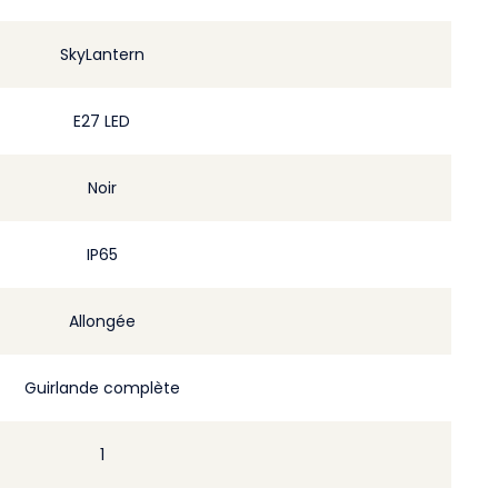
SkyLantern
E27 LED
Noir
IP65
Allongée
Guirlande complète
1