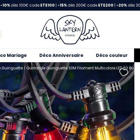
-10%
dès 100€ code
ETE100
|
-15%
dès 200€ code
ETE200
|
-20%
dès 3
co Mariage
Déco Anniversaire
Déco couleur
e Guinguette
Guirlande Guinguette 30M Filament Multicolore LED 60 Bu