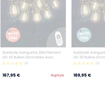
Guirlande Guinguette 20M Filament
Guirlande Guingue
LED 40 Bulbes Dimmables Avec
LED 30 Bulbes Dim
Variateur et Télécommande
(3)
(2)
167,95 €
169,95 €
Rupture