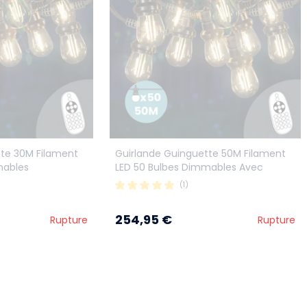
tte 30M Filament
Guirlande Guinguette 50M Filament
mables
LED 50 Bulbes Dimmables Avec
Variateur et Télécommande
(1)
254,95 €
Rupture
Rupture