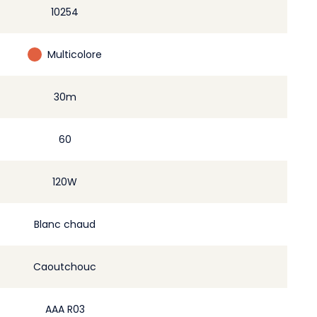
10254
Multicolore
30m
60
120W
Blanc chaud
Caoutchouc
AAA R03