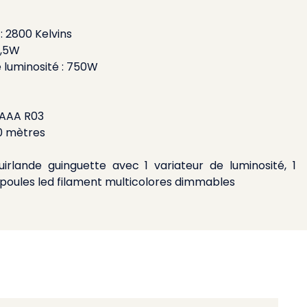
 2800 Kelvins
1,5W
 luminosité : 750W
 AAA R03
0 mètres
guirlande guinguette avec 1 variateur de luminosité, 1
ules led filament multicolores dimmables