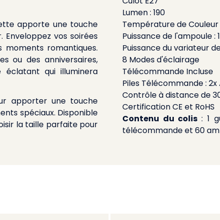
Culot E27
Lumen : 190
uette apporte une touche
Température de Couleur :
r. Enveloppez vos soirées
Puissance de l'ampoule : 
es moments romantiques.
Puissance du variateur de
 ou des anniversaires,
8 Modes d'éclairage
éclatant qui illuminera
Télécommande Incluse
Piles Télécommande : 2x
Contrôle à distance de 3
pour apporter une touche
Certification CE et RoHS
nts spéciaux. Disponible
Contenu du colis
: 1 
sir la taille parfaite pour
télécommande et 60 ampo