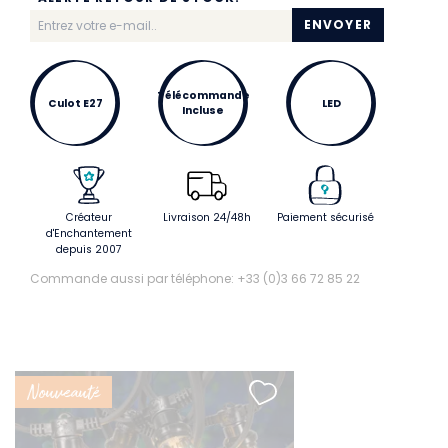
ENVOYER
Télécommande
Culot E27
LED
Incluse
Créateur
Livraison 24/48h
Paiement sécurisé
d'Enchantement
depuis 2007
Commande aussi par téléphone: +33 (0)3 66 72 85 22
Nouveauté