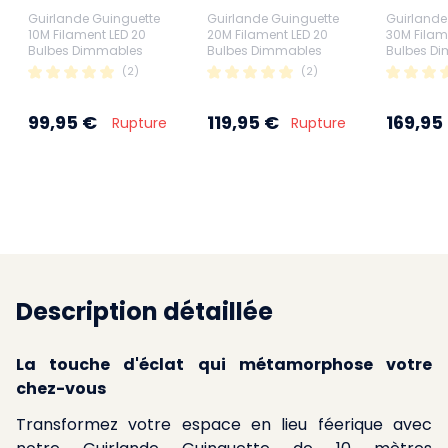
Guirlande Guinguette
Guirlande Guinguette
Guirlande
10M Filament LED 20
20M Filament LED 20
30M Filam
Bulbes Dimmables
Bulbes Dimmables
Bulbes D
avec variateur et
Avec Variateur et
(2)
(2)
télécommande
Télécommande
99,95 €
119,95 €
169,95
Rupture
Rupture
Description détaillée
La touche d'éclat qui métamorphose votre
chez-vous
Transformez votre espace en lieu féerique avec