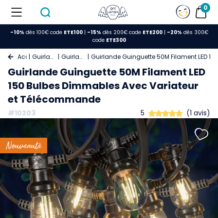
0
-10%
dès 100€ code
ETE100
|
-15%
dès 200€ code
ETE200
|
-20%
dès 300€
code
ETE300
Accueil
Guirlande Lumineuse
Guirlande Guinguette
Guirlande Guinguette 50M Filament LED 1
Guirlande Guinguette 50M Filament LED
150 Bulbes Dimmables Avec Variateur
et Télécommande
#10203
5
(1 avis)
Nouveauté