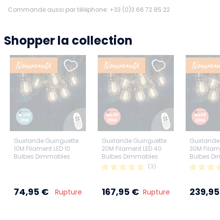
Commande aussi par téléphone: +33 (0)3 66 72 85 22
Shopper la collection
Nouveauté
Nouveauté
Nouveau
Guirlande Guinguette
Guirlande Guinguette
Guirlande
10M Filament LED 10
20M Filament LED 40
30M Filam
Bulbes Dimmables
Bulbes Dimmables
Bulbes D
Avec Variateur et
Avec Variateur et
Avec Varia
(3)
Télécommande
Télécommande
Télécom
74,95 €
167,95 €
239,95
Rupture
Rupture