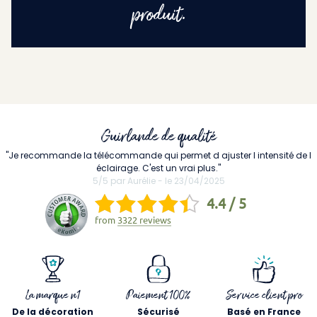
produit.
Guirlande de qualité
"Je recommande la télécommande qui permet d ajuster l intensité de l
éclairage. C'est un vrai plus."
5/5 par Aurélie - le 23/04/2025
4.4 / 5
from
3322 reviews
La marque n1
Paiement 100%
Service client pro
De la décoration
Sécurisé
Basé en France