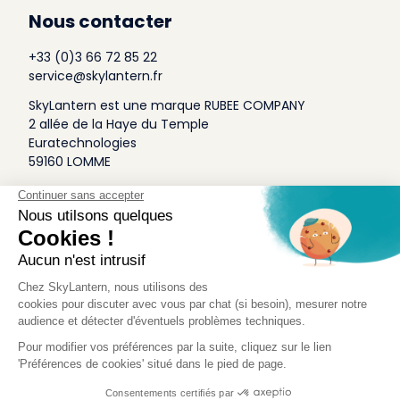
Nous contacter
+33 (0)3 66 72 85 22
service@skylantern.fr
SkyLantern est une marque RUBEE COMPANY
2 allée de la Haye du Temple
Euratechnologies
59160 LOMME
A Propos
Qui sommes-nous
Conditions générales de Vente
Mentions légales
Politique Antispam
Contact Presse
Idée Design
Skylantern Original in the UK