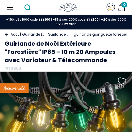
0
-10%
dès 100€ code
ETE100
|
-15%
dès 200€ code
ETE200
|
-20%
dès 300€
code
ETE300
Accueil
Guirlande Lumineuse
Guirlande Guinguette
guirlande guinguette forestiere
Guirlande de Noël Extérieure
"Forestière" IP65 – 10 m 20 Ampoules
avec Variateur & Télécommande
#10363
Nouveauté