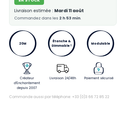
EN STOCK
Livraison estimée :
Mardi 11 août
Commandez
dans les
2 h 53 min
.
Étanche &
20M
Modulable
Dimmable !
Créateur
Livraison 24/48h
Paiement sécurisé
d'Enchantement
depuis 2007
Commande aussi par téléphone: +33 (0)3 66 72 85 22