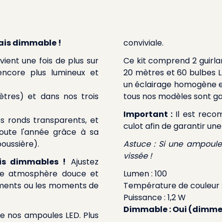
mais dimmable !
conviviale.
vient une fois de plus sur
Ce kit comprend 2 guirla
ncore plus lumineux et
20 mètres et 60 bulbes 
un éclairage homogène et
mètres) et dans nos trois
tous nos modèles sont ga
Important :
Il est reco
s ronds transparents, et
culot afin de garantir un
oute l'année grâce à sa
poussière).
Astuce : Si une ampoule 
vissée !
is dimmables !
Ajustez
 une atmosphère douce et
Lumen : 100
nements ou les moments de
Température de couleur :
Puissance : 1,2 W
Dimmable : Oui (dimmer
de nos ampoules LED. Plus