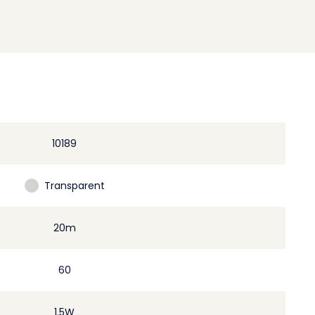
10189
Transparent
20m
60
1.5W