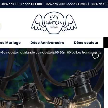
-10%
dès 100€ code
ETE100
|
-15%
dès 200€ code
ETE200
|
-20%
dès 3
co Mariage
Déco Anniversaire
Déco couleur
e Guinguette
guirlande guinguette ip65 20m 60 bulbes transparents