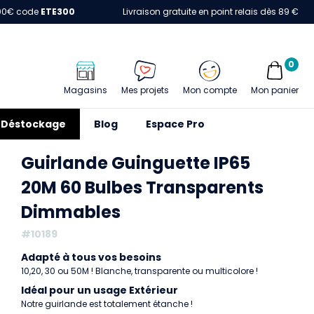
00€ code
ETE300
Livraison gratuite en point relais dès 89 €
0
Magasins
Mes projets
Mon compte
Mon panier
Déstockage
Blog
Espace Pro
Guirlande Guinguette IP65
20M 60 Bulbes Transparents
Dimmables
#10189
Adapté à tous vos besoins
10,20, 30 ou 50M ! Blanche, transparente ou multicolore !
Idéal pour un usage Extérieur
Notre guirlande est totalement étanche !