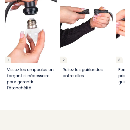
1
2
3
Vissez les ampoules en
Reliez les guirlandes
Ferme
forçant si nécessaire
entre elles
prise 
pour garantir
guirl
l'étanchéité