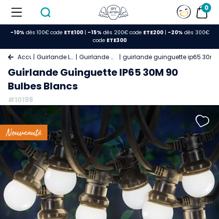
0
-10%
dès 100€ code
ETE100
|
-15%
dès 200€ code
ETE200
|
-20%
dès 300€
code
ETE300
Accueil
Guirlande Lumineuse
Guirlande Guinguette
guirlande guinguette ip65 30m 
Guirlande Guinguette IP65 30M 90
Bulbes Blancs
#10198
Nouveauté