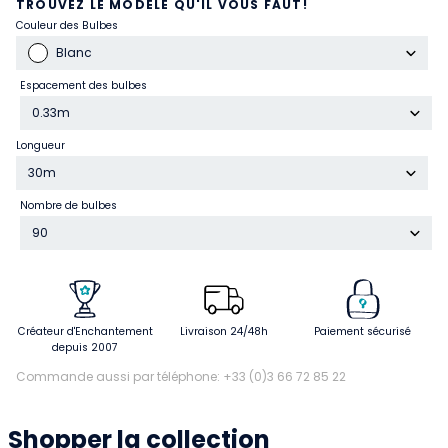
TROUVEZ LE MODÈLE QU'IL VOUS FAUT!
Couleur des Bulbes
Blanc
Espacement des bulbes
0.33m
Longueur
30m
Nombre de bulbes
90
Créateur d'Enchantement
Livraison 24/48h
Paiement sécurisé
depuis 2007
Commande aussi par téléphone: +33 (0)3 66 72 85 22
Shopper la collection