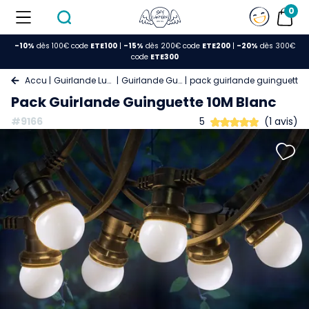
0
-10%
dès 100€ code
ETE100
|
-15%
dès 200€ code
ETE200
|
-20%
dès 300€
code
ETE300
Accueil
Guirlande Lumineuse
Guirlande Guinguette
pack guirlande guinguette 
Pack Guirlande Guinguette 10M Blanc
#9166
5
(1 avis)