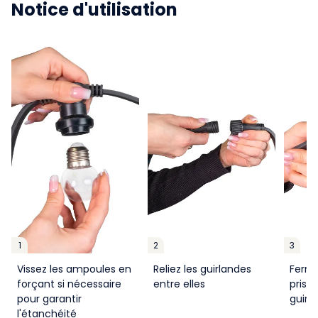
Notice d'utilisation
1
2
3
Vissez les ampoules en
Reliez les guirlandes
Ferme
forçant si nécessaire
entre elles
prise 
pour garantir
guirl
l'étanchéité