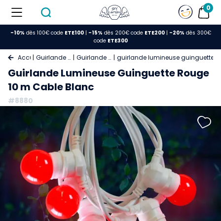
0
-10%
dès 100€ code
ETE100
|
-15%
dès 200€ code
ETE200
|
-20%
dès 300€
code
ETE300
Accueil
Guirlande Lumineuse
Guirlande Guinguette
guirlande lumineuse guinguette r
Guirlande Lumineuse Guinguette Rouge
10 m Cable Blanc
#8880