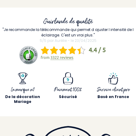
Guirlande de qualité
"Je recommande la télécommande qui permet d ajuster l intensité de l
éclairage. C'est un vrai plus."
5/5 par Aurélie - le 23/04/2025
4.4 / 5
from
3322 reviews
La marque n1
Paiement 100%
Service client pro
De la décoration
Sécurisé
Basé en France
Mariage