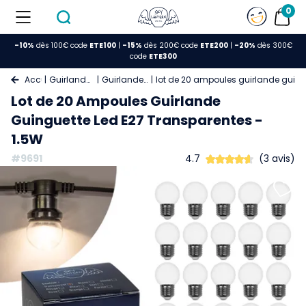
0
-10%
dès 100€ code
ETE100
|
-15%
dès 200€ code
ETE200
|
-20%
dès 300€
code
ETE300
Accueil
Guirlande Lumineuse
Guirlande Guinguette
lot de 20 ampoules guirlande guing
Lot de 20 Ampoules Guirlande
Guinguette Led E27 Transparentes -
1.5W
#9691
4.7
(3 avis)