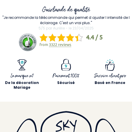
Guirlande de qualité
"Je recommande la télécommande qui permet d ajuster l intensité de l
éclairage. C'est un vrai plus."
5/5 par Aurélie - le 23/04/2025
4.4 / 5
from
3322 reviews
La marque n1
Paiement 100%
Service client pro
De la décoration
Sécurisé
Basé en France
Mariage