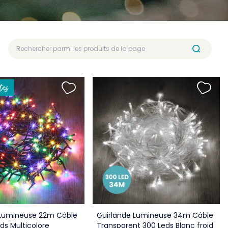
tes
 Lumineuse 22m Câble
Guirlande Lumineuse 34m Câble
eds Multicolore
Transparent 300 Leds Blanc froid