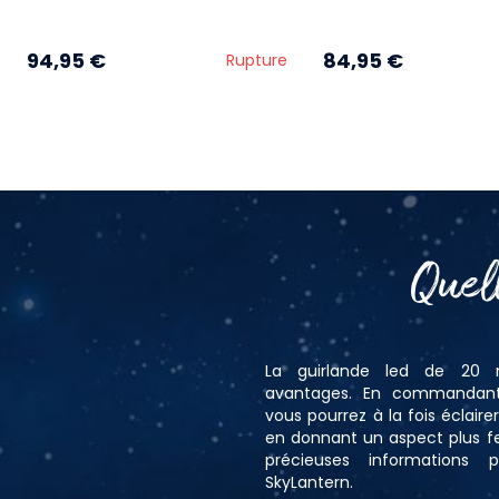
94,95 €
84,95 €
Rupture
Quel
La guirlande led de 20 
avantages. En commandant 
vous pourrez à la fois éclaire
en donnant un aspect plus fes
précieuses informations 
SkyLantern.