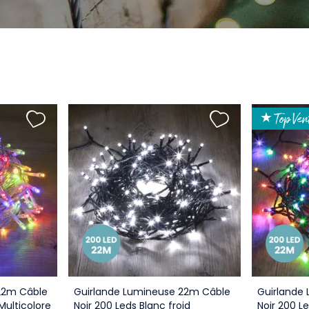
★ Top Ven
22m Câble
Guirlande Lumineuse 22m Câble
Guirlande
Multicolore
Noir 200 Leds Blanc froid
Noir 200 L