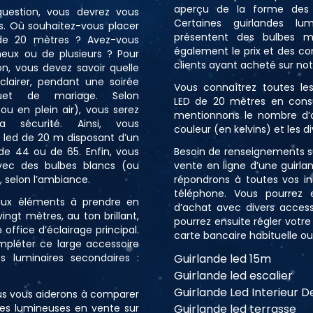
aperçu de la forme des 
uestion, vous devrez vous
Certaines guirlandes l
ts. Où souhaitez-vous placer
présentent des bulbes mu
 de 20 mètres ? Avez-vous
également le prix et des c
neux ou de plusieurs ? Pour
clients ayant acheté sur not
on, vous devez savoir quelle
éclairer, pendant une soirée
Vous connaîtrez toutes les
et de mariage. Selon
LED de 20 mètres en consu
ou en plein air), vous serez
mentionnons le nombre d’
 sécurité. Ainsi, vous
couleur (en kelvins) et les di
s led de 20 m disposant d’un
 de 44 ou de 65. Enfin, vous
Besoin de renseignements s
avec des bulbes blancs (ou
vente en ligne d’une guirl
, selon l’ambiance.
répondrons à toutes vos in
téléphone. Vous pourrez e
paux éléments à prendre en
d’achat avec divers acces
ingt mètres, au ton brillant,
pourrez ensuite régler votr
 office d’éclairage principal.
carte bancaire habituelle o
pléter ce large accessoire
s luminaires secondaires :
Guirlande led 15m
Guirlande led escalier
Guirlande Led Interieur 
us vous aiderons à comparer
ndes lumineuses en vente sur
Guirlande led terrasse