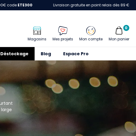
00€ code
ETE300
Livraison gratuite en point relais dès 89 €
0
Magasins
Mes projets
Mon compte
Mon panier
Déstockage
Blog
Espace Pro
urtant
 large