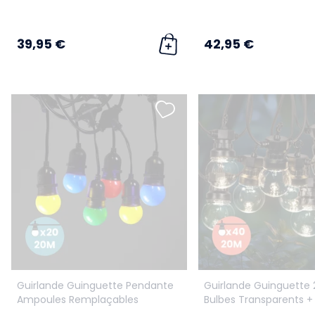
39,95 €
42,95 €
Guirlande Guinguette Pendante
Guirlande Guinguette
Ampoules Remplaçables
Bulbes Transparents +
Multicolore 20 m
câble