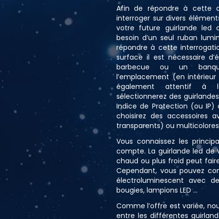
Afin de répondre à cette q
interroger sur divers élémen
votre future guirlande led
besoin d’un seul ruban lumi
répondre à cette interrogati
surface il est nécessaire d’
barbecue ou un banqu
l’emplacement (en intérieur 
également attentif à la
sélectionnerez des guirlande
Indice de Protection (ou IP)
choisirez des accessoires 
transparents) ou multicolores
Vous connaissez les princi
compte. La guirlande led de v
chaud ou plus froid peut faire
Cependant, vous pouvez com
électroluminescent avec de
bougies, lampions LED …
Comme l’offre est variée, no
entre les différentes guirla