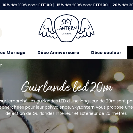
-10%
dès 100€ code
ETE100
|
-15%
dès 200€ code
ETE200
|
-20%
dès 3
co Mariage
Déco Anniversaire
Déco couleur
0m
Guirlande led 20m
 sur lemarché, les guirlandes LED d'une longueur de 20m sont po
recherchées pour leur polyvalence. SkyLantern vous propose une
délection de Guirlandes Intérieur et Extérieur de 20 mètres.