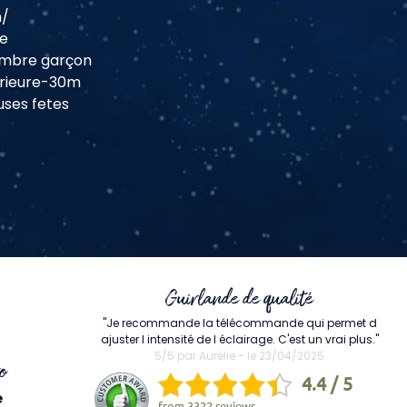
m/
re
ambre garçon
erieure-30m
uses fetes
Guirlande de qualité
"Je recommande la télécommande qui permet d
ajuster l intensité de l éclairage. C'est un vrai plus."
5/5 par Aurélie - le 23/04/2025
o
4.4 / 5
e
from
3322 reviews