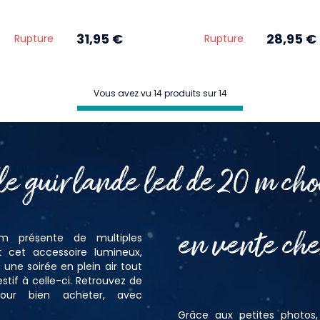
31,95 €
28,95 €
Rupture
Rupture
Vous avez vu 14 produits sur 14
le guirlande led de 20 m choi
en vente ch
m présente de multiples
cet accessoire lumineux,
r une soirée en plein air tout
tif à celle-ci. Retrouvez de
pour bien acheter, avec
Grâce aux petites photos