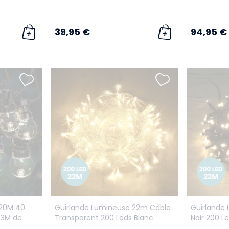
20 m
39,95 €
94,95 €
 20M 40
Guirlande Lumineuse 22m Câble
Guirlande
 3M de
Transparent 200 Leds Blanc
Noir 200 L
Chaud