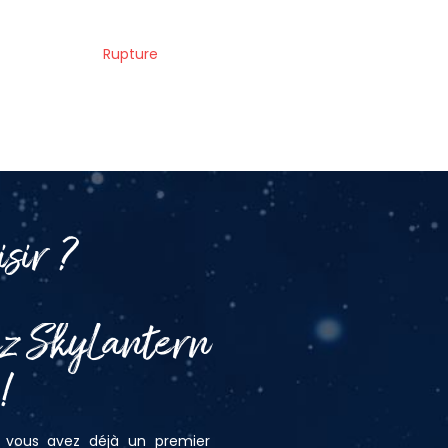
Rupture
sir ?
ez SkyLantern
!
, vous avez déjà un premier