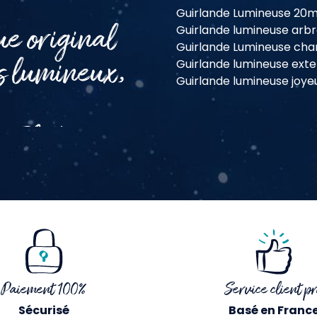
Guirlande Lumineuse 20
ue original
Guirlande lumineuse arb
Guirlande Lumineuse ch
es lumineux,
Guirlande lumineuse ext
Guirlande lumineuse joye
Paiement 100%
Service client pr
Sécurisé
Basé en Franc