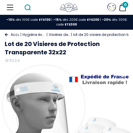
0
-10%
dès 100€ code
ETE100
|
-15%
dès 200€ code
ETE200
|
-20%
dès 300€
code
ETE300
Accueil
Hygiène événements
Visières de Sécurité
lot de 20 visiere de protection tr
Lot de 20 Visieres de Protection
Transparente 32x22
#9224