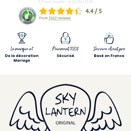
5/5 par Aurélie - le 23/04/2025
4.4 / 5
from
3322 reviews
La marque n1
Paiement 100%
Service client pro
De la décoration
Sécurisé
Basé en France
Mariage