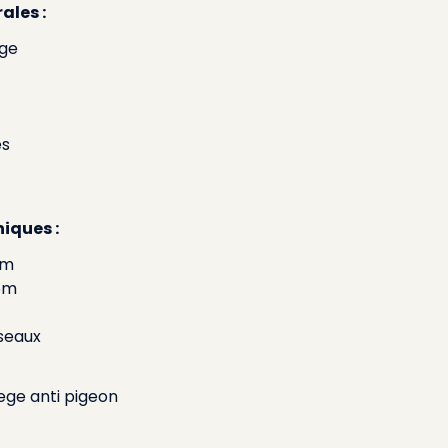
ales :
ège
es
iques :
0cm
 5m
iseaux
iege anti pigeon