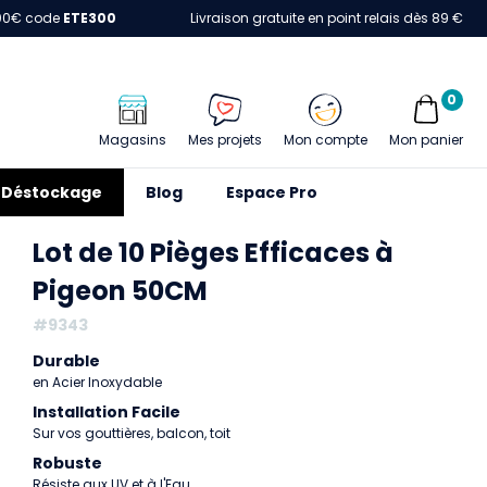
00€ code
ETE300
Livraison gratuite en point relais dès 89 €
0
Magasins
Mes projets
Mon compte
Mon panier
Déstockage
Blog
Espace Pro
Lot de 10 Pièges Efficaces à
Pigeon 50CM
#9343
Durable
en Acier Inoxydable
Installation Facile
Sur vos gouttières, balcon, toit
Robuste
Résiste aux UV et à l'Eau