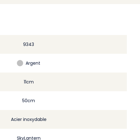
9343
Argent
11cm
50cm
Acier inoxydable
SkyLantern