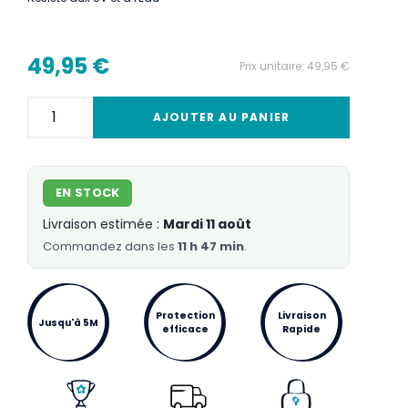
49,95 €
Prix unitaire:
49,95 €
AJOUTER AU PANIER
EN STOCK
Livraison estimée :
Mardi 11 août
Commandez
dans les
11 h 47 min
.
Protection
Livraison
Jusqu'à 5M
efficace
Rapide