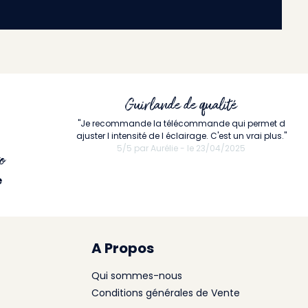
Guirlande de qualité
"Je recommande la télécommande qui permet d
ajuster l intensité de l éclairage. C'est un vrai plus."
5/5 par Aurélie - le 23/04/2025
o
4.4 / 5
e
from
3322 reviews
A Propos
Qui sommes-nous