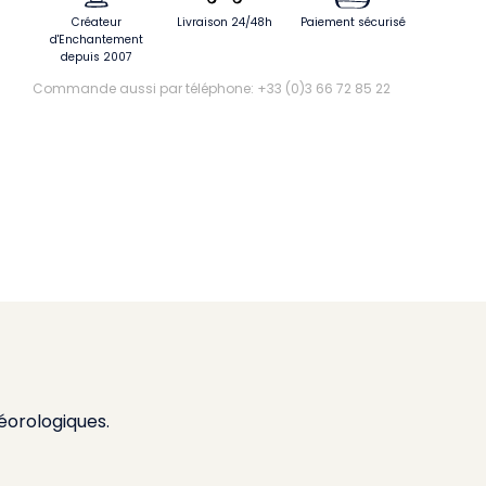
Créateur
Livraison 24/48h
Paiement sécurisé
d'Enchantement
depuis 2007
Commande aussi par téléphone: +33 (0)3 66 72 85 22
éorologiques.