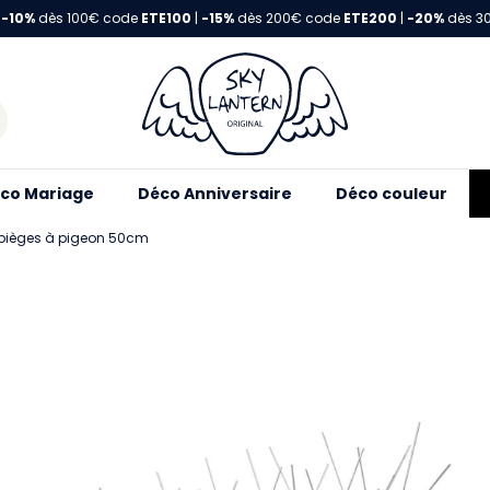
-10%
dès 100€ code
ETE100
|
-15%
dès 200€ code
ETE200
|
-20%
dès 3
co Mariage
Déco Anniversaire
Déco couleur
0 pièges à pigeon 50cm