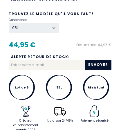
TROUVEZ LE MODÈLE QU'IL VOUS FAUT!
Contenance
95l
44,95 €
Prix unitaire:
44,95 €
ALERTE RETOUR DE STOCK:
ENVOYER
Lot de 6
95L
Résistant
Créateur
Livraison 24/48h
Paiement sécurisé
d'Enchantement
depuis 2007