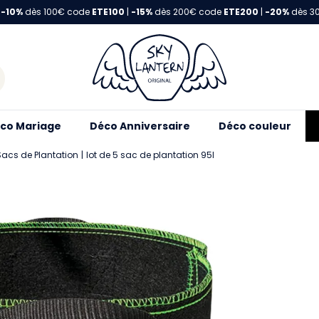
-10%
dès 100€ code
ETE100
|
-15%
dès 200€ code
ETE200
|
-20%
dès 3
co Mariage
Déco Anniversaire
Déco couleur
 Sacs de Plantation
lot de 5 sac de plantation 95l