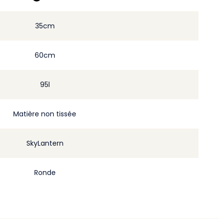
35cm
60cm
95l
Matière non tissée
SkyLantern
Ronde