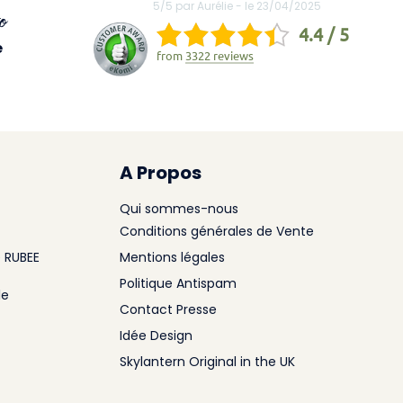
5/5 par Aurélie - le 23/04/2025
o
4.4 / 5
e
from
3322 reviews
A Propos
Qui sommes-nous
Conditions générales de Vente
 RUBEE
Mentions légales
Politique Antispam
le
Contact Presse
Idée Design
Skylantern Original in the UK