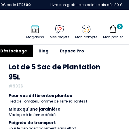
00€ code
ETE300
Livraison gratuite en point relais dès 89 €
0
Magasins
Mes projets
Mon compte
Mon panier
Déstockage
Blog
Espace Pro
Lot de 5 Sac de Plantation
95L
#9336
Pour vos différentes plantes
Pied de Tomates, Pomme de Terre et Plantes !
Mieux qu'une jardinière
S'adapte à la forme désirée
Poignée de transport
Pour le déplacer facilement sans effort