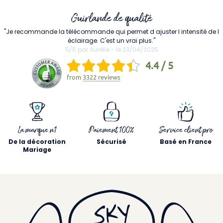
Guirlande de qualité
"Je recommande la télécommande qui permet d ajuster l intensité de l
éclairage. C'est un vrai plus."
5/5 par Aurélie - le 23/04/2025
4.4 / 5
from
3322 reviews
La marque n1
Paiement 100%
Service client pro
De la décoration
Sécurisé
Basé en France
Mariage