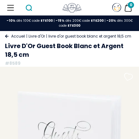
0
-10%
dès 100€ code
ETE100
|
-15%
dès 200€ code
ETE200
|
-20%
dès 300€
code
ETE300
Accueil
Livre d'Or
livre d'or guest book blanc et argent 18,5 cm
Livre D'Or Guest Book Blanc et Argent
18,5 cm
#8589