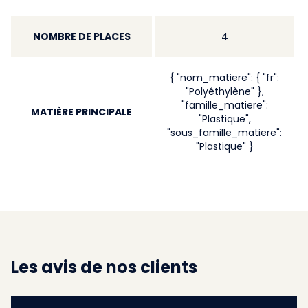
NOMBRE DE PLACES
4
{ "nom_matiere": { "fr":
"Polyéthylène" },
"famille_matiere":
MATIÈRE PRINCIPALE
"Plastique",
"sous_famille_matiere":
"Plastique" }
Les avis de nos clients