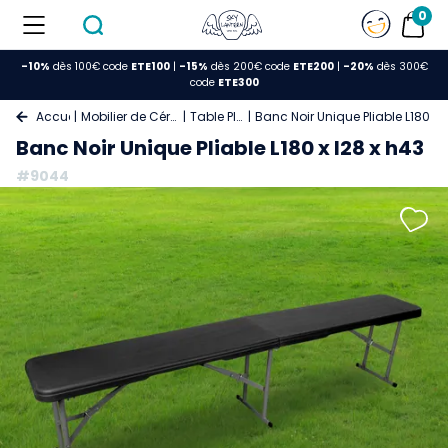
0
-10%
dès 100€ code
ETE100
|
-15%
dès 200€ code
ETE200
|
-20%
dès 300€
code
ETE300
Accueil
Mobilier de Cérémonie
Table Pliante
Banc Noir Unique Pliable L180 x 
Banc Noir Unique Pliable L180 x l28 x h43
#9044