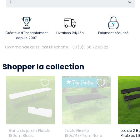
1
Créateur d'Enchantement
Livraison 24/48h
Paiement sécurisé
depuis 2007
Commande aussi par téléphone: +33 (0)3 66 72 85 22
Shopper la collection
★ Top Ventes
Banc de jardin Pliable
Table Pliante
Lot de 2 B
180cm Blanc
180x74x74 cm Noire
Pliables L1