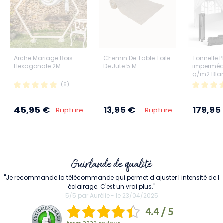
Arche Mariage Bois
Chemin De Table Toile
Tonnelle P
Hexagonale 2M
De Jute 5 M
imperméa
g/m2 Bla
parois
(6)
45,95 €
13,95 €
179,95
Rupture
Rupture
Guirlande de qualité
"Je recommande la télécommande qui permet d ajuster l intensité de l
éclairage. C'est un vrai plus."
5/5 par Aurélie - le 23/04/2025
4.4 / 5