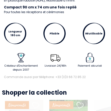
En plastique robuste (HDPE), réutilisable à l'infini.
Compact 90 cm x 74 cm une fois replié
Pour toutes les réceptions et cérémonies
Longueur
Pliable
Réutilisable
180 cm
Créateur d'Enchantement
Livraison 24/48h
Paiement sécurisé
depuis 2007
Commande aussi par téléphone: +33 (0)3 66 72 85 22
Shopper la collection
Nouveauté
Nouveauté