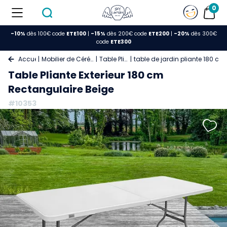
0
-10%
dès 100€ code
ETE100
|
-15%
dès 200€ code
ETE200
|
-20%
dès 300€
code
ETE300
Accueil
Mobilier de Cérémonie
Table Pliante
table de jardin pliante 180 cm
Table Pliante Exterieur 180 cm
Rectangulaire Beige
#10353