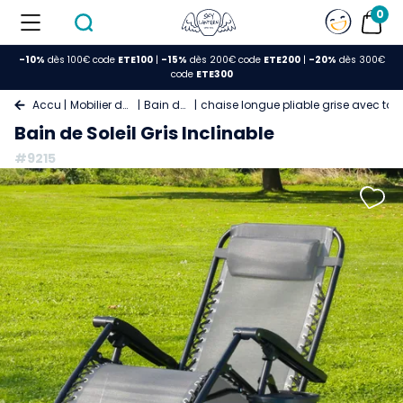
0
-10%
dès 100€ code
ETE100
|
-15%
dès 200€ code
ETE200
|
-20%
dès 300€
code
ETE300
Accueil
Mobilier de Jardin
Bain de soleil
chaise longue pliable grise avec tab
Bain de Soleil Gris Inclinable
#9215