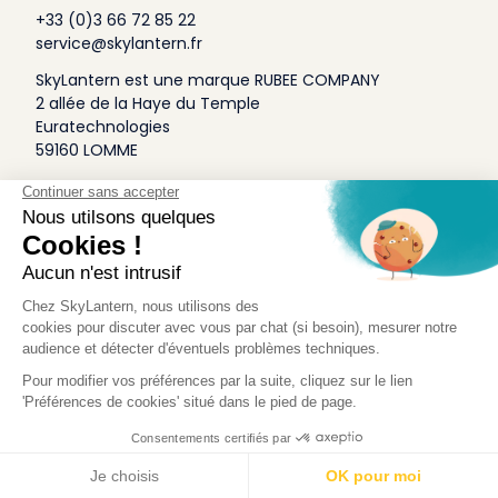
+33 (0)3 66 72 85 22
service@skylantern.fr
SkyLantern est une marque RUBEE COMPANY
2 allée de la Haye du Temple
Euratechnologies
59160 LOMME
A Propos
Qui sommes-nous
Conditions générales de Vente
Mentions légales
Politique Antispam
Contact Presse
Idée Design
Skylantern Original in the UK