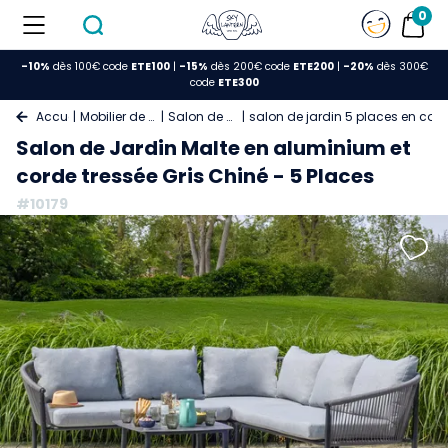
0
-10%
dès 100€ code
ETE100
|
-15%
dès 200€ code
ETE200
|
-20%
dès 300€
code
ETE300
Accueil
Mobilier de Jardin
Salon de Jardin
salon de jardin 5 places en cord
Salon de Jardin Malte en aluminium et
corde tressée Gris Chiné - 5 Places
#10179