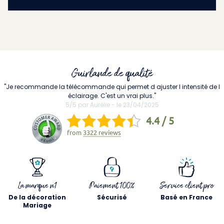
Guirlande de qualité
"Je recommande la télécommande qui permet d ajuster l intensité de l
éclairage. C'est un vrai plus."
5/5 par Aurélie - le 23/04/2025
4.4 / 5
from
3322 reviews
La marque n1
Paiement 100%
Service client pro
De la décoration
Sécurisé
Basé en France
Mariage