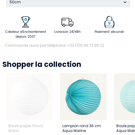
50cm
Créateur d'Enchantement
Livraison 24/48h
Paiement sécurisé
depuis 2007
Commande aussi par téléphone: +33 (0)3 66 72 85 22
Shopper la collection
Boule papier 50cm
Lampion rond 36 cm
Boule pap
Blanc
Aqua Marine
Aqua Mar