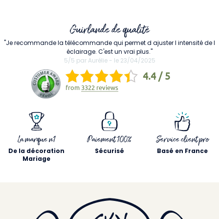
Guirlande de qualité
"Je recommande la télécommande qui permet d ajuster l intensité de l
éclairage. C'est un vrai plus."
5/5 par Aurélie - le 23/04/2025
4.4 / 5
from
3322 reviews
La marque n1
Paiement 100%
Service client pro
De la décoration
Sécurisé
Basé en France
Mariage