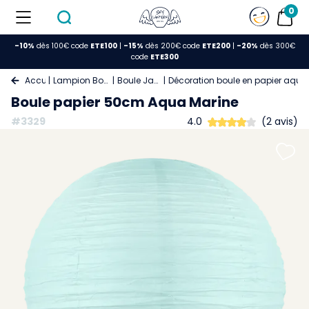
0
-10%
dès 100€ code
ETE100
|
-15%
dès 200€ code
ETE200
|
-20%
dès 300€
code
ETE300
Accueil
Lampion Boule Papier
Boule Japonaise
Décoration boule en papier aqu
Boule papier 50cm Aqua Marine
#3329
4.0
(2 avis)