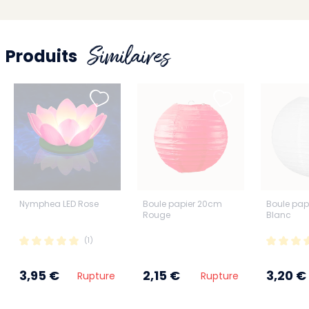
Similaires
Produits
Nymphea LED Rose
Boule papier 20cm
Boule pap
Rouge
Blanc
(1)
3,95 €
2,15 €
3,20 €
Rupture
Rupture