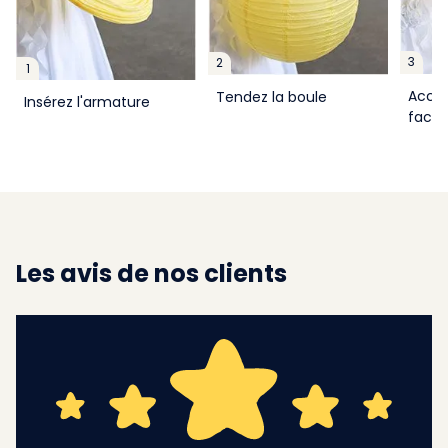
3
2
1
Accro
Tendez la boule
Insérez l'armature
facil
Les avis de nos clients