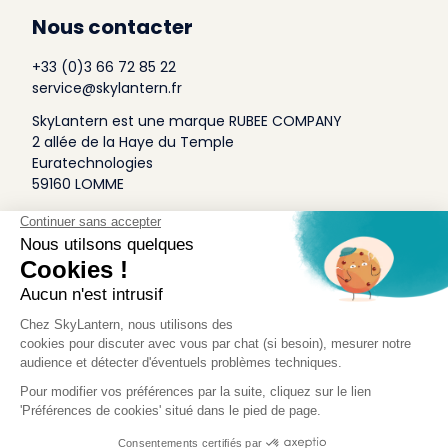
Nous contacter
+33 (0)3 66 72 85 22
service@skylantern.fr
SkyLantern est une marque RUBEE COMPANY
2 allée de la Haye du Temple
Euratechnologies
59160 LOMME
A Propos
Qui sommes-nous
Conditions générales de Vente
Mentions légales
Politique Antispam
Contact Presse
Idée Design
Skylantern Original in the UK