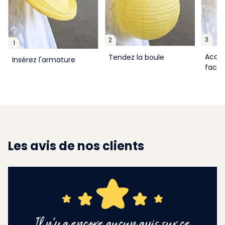
3
2
1
Accro
Tendez la boule
Insérez l'armature
facil
Les avis de nos clients
Il n'y a encore aucun avis sur ce