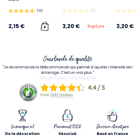
(31)
(7)
2,15 €
3,20 €
3,20 €
Rupture
Guirlande de qualité
"Je recommande la télécommande qui permet d ajuster l intensité de l
éclairage. C'est un vrai plus."
5/5 par Aurélie - le 23/04/2025
4.4 / 5
from
3322 reviews
La marque n1
Paiement 100%
Service client pro
De la décoration
Sécurisé
Basé en France