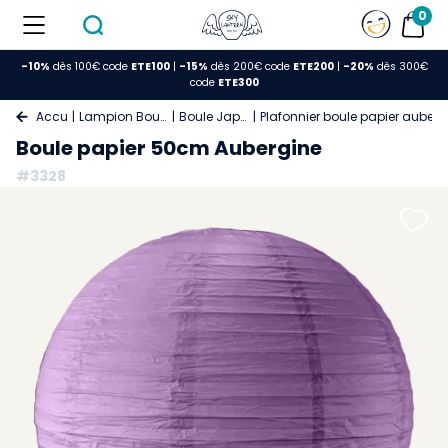
0
-10%
dès 100€ code
ETE100
|
-15%
dès 200€ code
ETE200
|
-20%
dès 300€
code
ETE300
Accueil
Lampion Boule Papier
Boule Japonaise
Plafonnier boule papier auber
Boule papier 50cm Aubergine
#3328