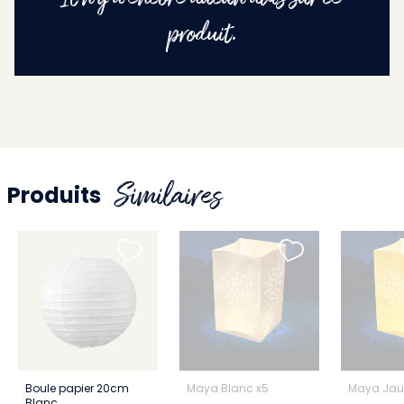
produit.
Similaires
Produits
Boule papier 20cm
Maya Blanc x5
Maya Jau
Blanc