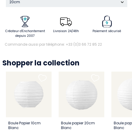
20cm
Créateur d'Enchantement
Livraison 24/48h
Paiement sécurisé
depuis 2007
Commande aussi par téléphone: +33 (0)3 66 72 85 22
Shopper la collection
Boule Papier 10cm
Boule papier 20cm
Boule pap
Blanc
Blanc
Blanc