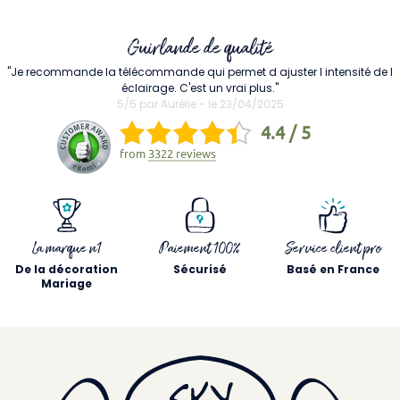
Guirlande de qualité
"Je recommande la télécommande qui permet d ajuster l intensité de l
éclairage. C'est un vrai plus."
5/5 par Aurélie - le 23/04/2025
4.4 / 5
from
3322 reviews
La marque n1
Paiement 100%
Service client pro
De la décoration
Sécurisé
Basé en France
Mariage