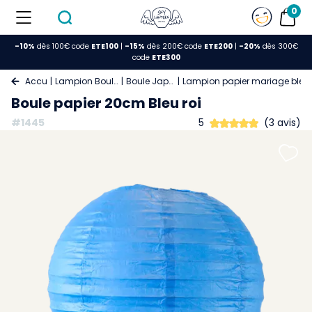
0
-10%
dès 100€ code
ETE100
|
-15%
dès 200€ code
ETE200
|
-20%
dès 300€
code
ETE300
Accueil
Lampion Boule Papier
Boule Japonaise
Lampion papier mariage bleu 
Boule papier 20cm Bleu roi
#1445
5
(3 avis)