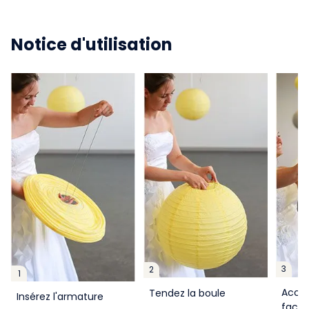
Notice d'utilisation
3
2
1
Accro
Tendez la boule
Insérez l'armature
facil