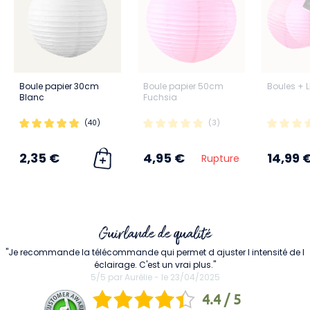
Boule papier 30cm
Boule papier 50cm
Boules + 
Blanc
Fuchsia
(40)
(3)
2,35 €
4,95 €
14,99 
Rupture
Guirlande de qualité
"Je recommande la télécommande qui permet d ajuster l intensité de l
éclairage. C'est un vrai plus."
5/5 par Aurélie - le 23/04/2025
4.4 / 5