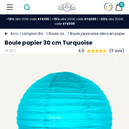
0
-10%
dès 100€ code
ETE100
|
-15%
dès 200€ code
ETE200
|
-20%
dès 300€
code
ETE300
Accueil
Lampion Boule Papier
Boule Japonaise
Boule japonaise déco en papier 
Boule papier 30 cm Turquoise
#1811
4.6
(11 avis)