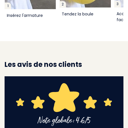
3
2
1
Accro
Tendez la boule
Insérez l'armature
facil
Les avis de nos clients
Note globale: 4.6/5