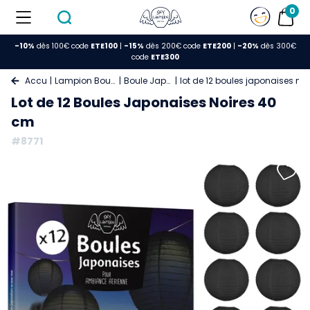
0
-10%
dès 100€ code
ETE100
|
-15%
dès 200€ code
ETE200
|
-20%
dès 300€
code
ETE300
Accueil
Lampion Boule Papier
Boule Japonaise
lot de 12 boules japonaises no
Lot de 12 Boules Japonaises Noires 40
cm
#8771