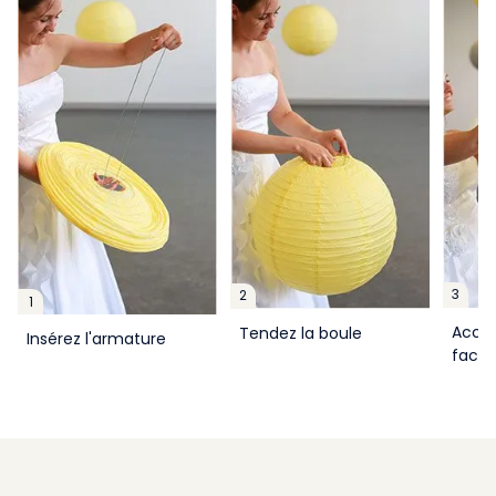
3
2
1
Accro
Tendez la boule
Insérez l'armature
facil