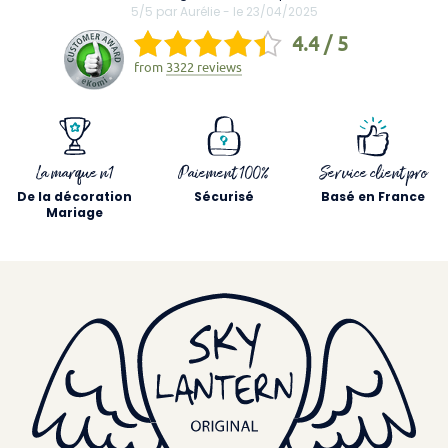
5/5 par Aurélie - le 23/04/2025
4.4 / 5
from
3322 reviews
La marque n1
Paiement 100%
Service client pro
De la décoration
Sécurisé
Basé en France
Mariage