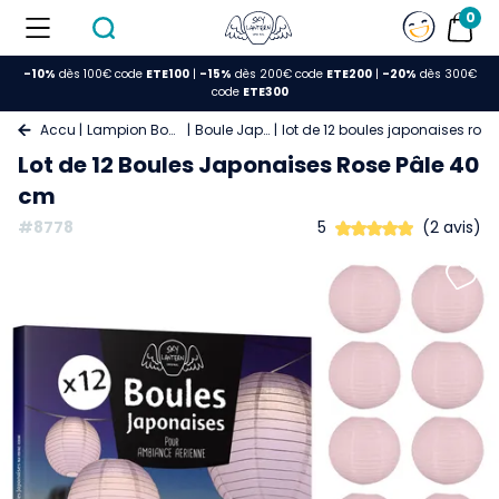
0
-10%
dès 100€ code
ETE100
|
-15%
dès 200€ code
ETE200
|
-20%
dès 300€
code
ETE300
Accueil
Lampion Boule Papier
Boule Japonaise
lot de 12 boules japonaises ros
Lot de 12 Boules Japonaises Rose Pâle 40
cm
#8778
5
(2 avis)