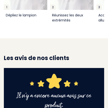
1
2
3
Dépliez le lampion
Réunissez les deux
Accro
extrémités
allum
Les avis de nos clients
Il n'y a encore aucun avis sur ce
produit.