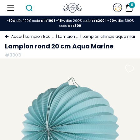
0
-10%
dès 100€ code
ETE100
|
-15%
dès 200€ code
ETE200
|
-20%
dès 300€
code
ETE300
Accueil
Lampion Boule Papier
Lampion Papier
Lampion chinois aqua marin
Lampion rond 20 cm Aqua Marine
#3303