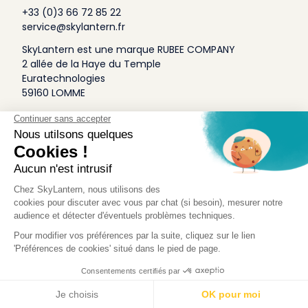
+33 (0)3 66 72 85 22
service@skylantern.fr
SkyLantern est une marque RUBEE COMPANY
2 allée de la Haye du Temple
Euratechnologies
59160 LOMME
A Propos
Qui sommes-nous
Conditions générales de Vente
Mentions légales
Politique Antispam
Contact Presse
Idée Design
Skylantern Original in the UK