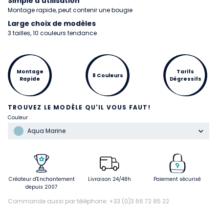
Simple d'utilisation
Montage rapide, peut contenir une bougie
Large choix de modèles
3 tailles, 10 couleurs tendance
Montage
Tarifs
8 Couleurs
Rapide
Dégressifs
TROUVEZ LE MODÈLE QU'IL VOUS FAUT!
Couleur
Aqua Marine
Créateur d'Enchantement
Livraison 24/48h
Paiement sécurisé
depuis 2007
Commande aussi par téléphone: +33 (0)3 66 72 85 22