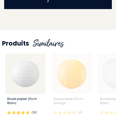
Similaires
Produits
Boule papier 20cm
Boule papier 30cm
Boule pap
Blanc
Orange
Blanc
(31)
(4)