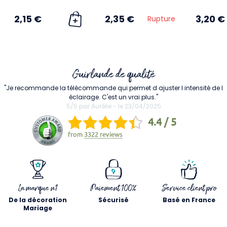
2,15 €
2,35 €
3,20 €
Rupture
Guirlande de qualité
"Je recommande la télécommande qui permet d ajuster l intensité de l
éclairage. C'est un vrai plus."
5/5 par Aurélie - le 23/04/2025
4.4 / 5
from
3322 reviews
La marque n1
Paiement 100%
Service client pro
De la décoration
Sécurisé
Basé en France
Mariage