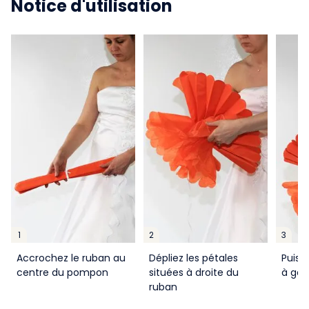
Notice d'utilisation
1
2
3
Accrochez le ruban au
Dépliez les pétales
Puis l
centre du pompon
situées à droite du
à ga
ruban