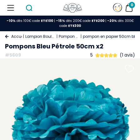
0
-10%
dès 100€ code
ETE100
|
-15%
dès 200€ code
ETE200
|
-20%
dès 300€
code
ETE300
Accueil
Lampion Boule Papier
Pompon Papier
pompon en papier 50cm bleu 
Pompons Bleu Pétrole 50cm x2
#5609
5
(1 avis)