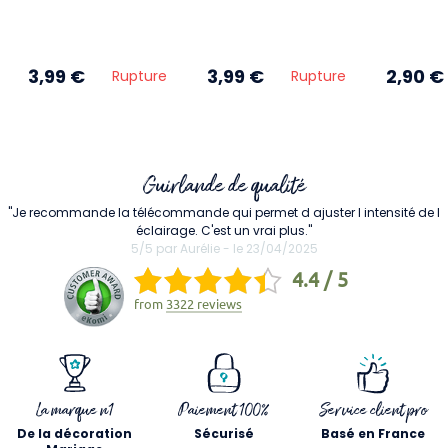
3,99 €
3,99 €
2,90 €
Rupture
Rupture
Guirlande de qualité
"Je recommande la télécommande qui permet d ajuster l intensité de l
éclairage. C'est un vrai plus."
5/5 par Aurélie - le 23/04/2025
4.4 / 5
from
3322 reviews
La marque n1
Paiement 100%
Service client pro
De la décoration
Sécurisé
Basé en France