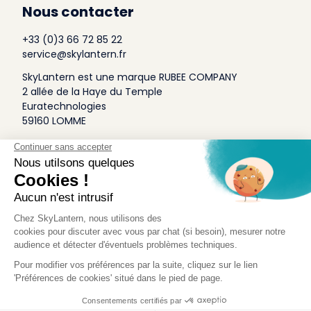
Nous contacter
+33 (0)3 66 72 85 22
service@skylantern.fr
SkyLantern est une marque RUBEE COMPANY
2 allée de la Haye du Temple
Euratechnologies
59160 LOMME
A Propos
Qui sommes-nous
Conditions générales de Vente
Mentions légales
Politique Antispam
Contact Presse
Idée Design
Skylantern Original in the UK