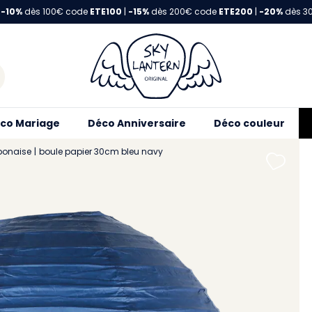
-10%
dès 100€ code
ETE100
|
-15%
dès 200€ code
ETE200
|
-20%
dès 3
co Mariage
Déco Anniversaire
Déco couleur
ponaise
boule papier 30cm bleu navy