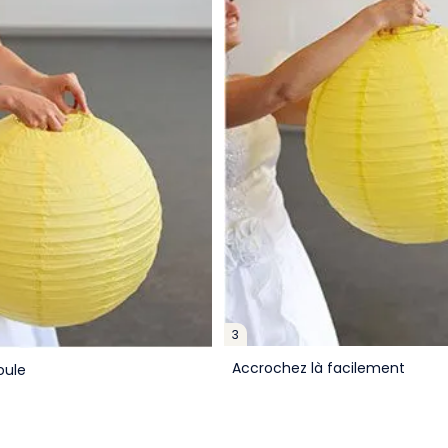
3
Accrochez là facilement
oule