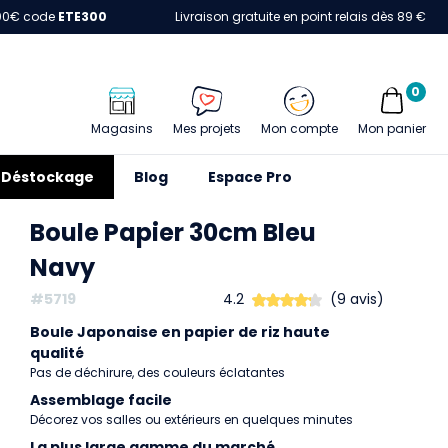
00€ code
ETE300
Livraison gratuite en point relais dès 89 €
0
Magasins
Mes projets
Mon compte
Mon panier
Déstockage
Blog
Espace Pro
Boule Papier 30cm Bleu
Navy
#5719
4.2
(9 avis)
Boule Japonaise en papier de riz haute
qualité
Pas de déchirure, des couleurs éclatantes
Assemblage facile
Décorez vos salles ou extérieurs en quelques minutes
La plus large gamme du marché