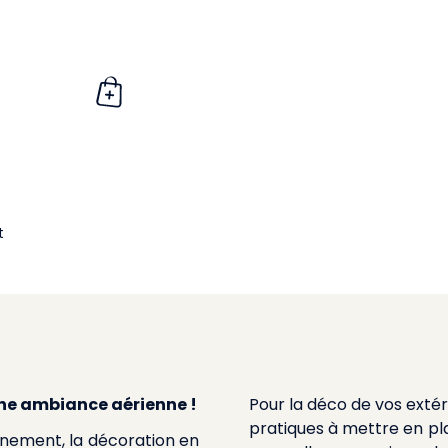
t
une ambiance aérienne !
Pour la déco de vos exté
pratiques à mettre en plac
nement, la décoration en