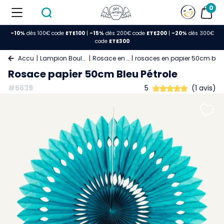
0
-10%
dès 100€ code
ETE100
|
-15%
dès 200€ code
ETE200
|
-20%
dès 300€
code
ETE300
Accueil
Lampion Boule Papier
Rosace en Papier
rosaces en papier 50cm bleu
Rosace papier 50cm Bleu Pétrole
#5639
5
(1 avis)