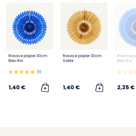
Rosace papier 30cm
Rosace papier 30cm
Rosace p
Bleu Roi
Sable
Bleu Roi
(1)
1,40 €
1,40 €
2,35 €