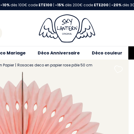
-10%
dès 100€ code
ETE100
|
-15%
dès 200€ code
ETE200
|
-20%
dès 3
co Mariage
Déco Anniversaire
Déco couleur
n Papier
Rosaces deco en papier rose pâle 50 cm