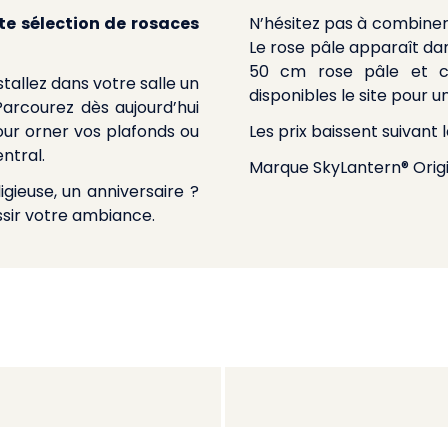
te sélection de rosaces
N’hésitez pas à combiner
Le rose pâle apparaît da
50 cm rose pâle et c
stallez dans votre salle un
disponibles le site pour un
arcourez dès aujourd’hui
our orner vos plafonds ou
Les prix baissent suivant 
ntral.
Marque SkyLantern® Origi
gieuse, un anniversaire ?
ssir votre ambiance.