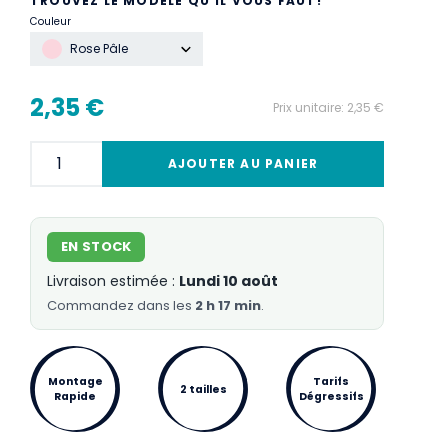
TROUVEZ LE MODÈLE QU'IL VOUS FAUT!
Couleur
Rose Pâle
2,35 €
Prix unitaire:
2,35 €
AJOUTER AU PANIER
EN STOCK
Livraison estimée :
Lundi 10 août
Commandez
dans les
2 h 17 min
.
Montage
Tarifs
2 tailles
Rapide
Dégressifs