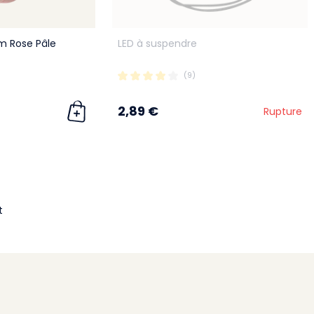
m Rose Pâle
LED à suspendre
(9)
2,89 €
Rupture
t