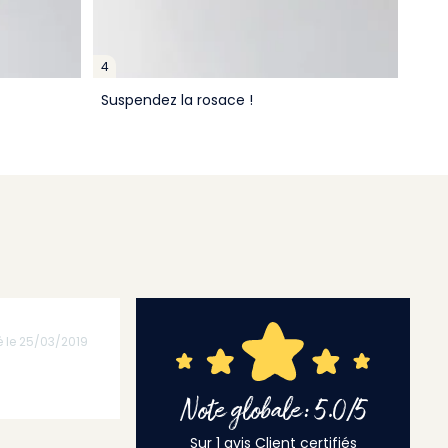
4
Suspendez la rosace !
é le 25/03/2019
Note globale: 5.0/5
Sur 1 avis Client certifiés