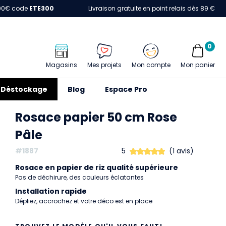
00€ code
ETE300
Livraison gratuite en point relais dès 89 €
0
Magasins
Mes projets
Mon compte
Mon panier
Déstockage
Blog
Espace Pro
Rosace papier 50 cm Rose
Pâle
#1887
5
(1 avis)
Rosace en papier de riz qualité supérieure
Pas de déchirure, des couleurs éclatantes
Installation rapide
Dépliez, accrochez et votre déco est en place