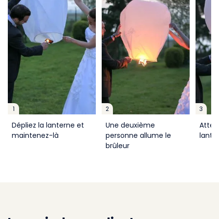
1
2
3
Dépliez la lanterne et
Une deuxième
Atten
maintenez-là
personne allume le
lante
brûleur