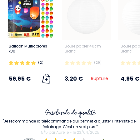
Balloon Multicolores
Boule papier 40cm
Boule pap
x30
Blanc
Blanc
(2)
(29)
59,95 €
3,20 €
4,95 €
Rupture
Guirlande de qualité
"Je recommande la télécommande qui permet d ajuster l intensité de l
éclairage. C'est un vrai plus."
5/5 par Aurélie - le 23/04/2025