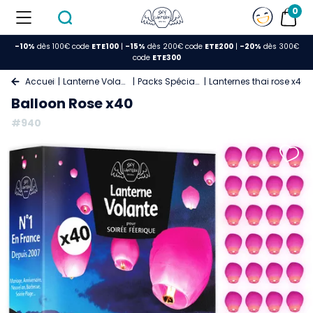
0
-10%
dès 100€ code
ETE100
|
-15%
dès 200€ code
ETE200
|
-20%
dès 300€
code
ETE300
Accueil
Lanterne Volante
Packs Spéciaux
Lanternes thai rose x40
Balloon Rose x40
#940