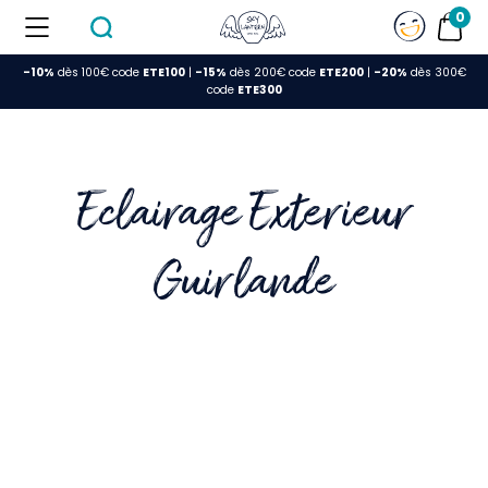
0
-10%
dès 100€ code
ETE100
|
-15%
dès 200€ code
ETE200
|
-20%
dès 300€
FERMER
code
ETE300
Eclairage Exterieur
Guirlande