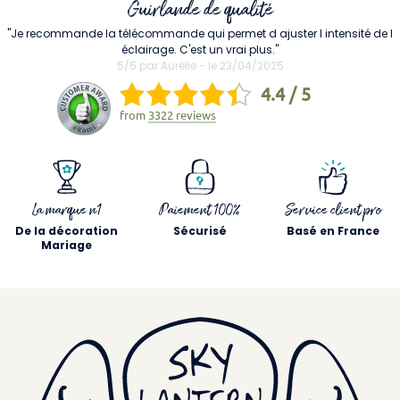
Guirlande de qualité
"Je recommande la télécommande qui permet d ajuster l intensité de l
éclairage. C'est un vrai plus."
5/5 par Aurélie - le 23/04/2025
4.4 / 5
from
3322 reviews
La marque n1
Paiement 100%
Service client pro
De la décoration
Sécurisé
Basé en France
Mariage