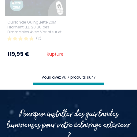
Guirlande Guinguette 20M
Filament LED 20 Bulbes
Dimmables Avec Variateur et
Télécommande
(2)
119,95 €
Rupture
Vous avez vu 7 produits sur 7
Pourquoi installer des guirlandes
lumineuses pour votre éclairage extérieur
?