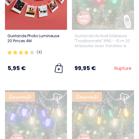
Guirlande Photo Lumineuse
Guirlande de Noël Extérieure
20 Pinces 4M
"Traditionnelle" IP65 – 10 m 20
Ampoules avec Variateur &
Télécommande
(3)
5,95 €
99,95 €
Rupture
Nouveauté
Nouveauté