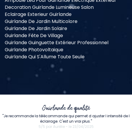
Ampoule Led Pour Guirlande Electrique Exterieur
Decoration Guirlande Lumineuse Salon
Eclairage Exterieur Guirlande
Guirlande De Jardin Multicolore
Guirlande De Jardin Solaire
Guirlande Fête De Village
Guirlande Guinguette Extérieur Professionnel
Guirlande Photovoltaique
Guirlande Qui S'Allume Toute Seule
Guirlande de qualité
"Je recommande la télécommande qui permet d ajuster l intensité de l
éclairage. C'est un vrai plus."
5/5 par Aurélie - le 23/04/2025