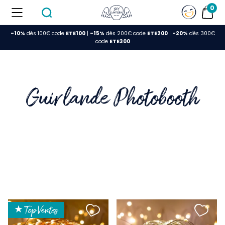
0
-10%
dès 100€ code
ETE100
|
-15%
dès 200€ code
ETE200
|
-20%
dès 300€
FERMER
code
ETE300
Guirlande Photobooth
★ Top Ventes