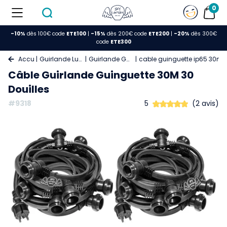
0
-10%
dès 100€ code
ETE100
|
-15%
dès 200€ code
ETE200
|
-20%
dès 300€
code
ETE300
Accueil
Guirlande Lumineuse
Guirlande Guinguette
cable guinguette ip65 30m 3
Câble Guirlande Guinguette 30M 30
Douilles
#9318
5
(2 avis)