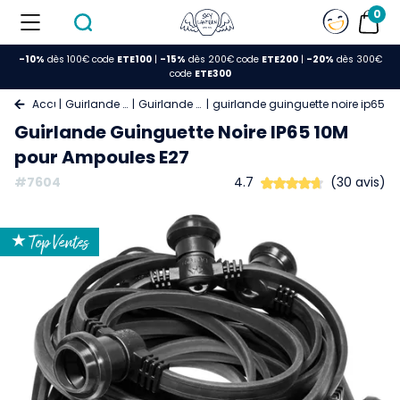
0
-10%
dès 100€ code
ETE100
|
-15%
dès 200€ code
ETE200
|
-20%
dès 300€
code
ETE300
Accueil
Guirlande Lumineuse
Guirlande Guinguette
guirlande guinguette noire ip65 
Guirlande Guinguette Noire IP65 10M
pour Ampoules E27
#7604
4.7
(30 avis)
★ Top Ventes