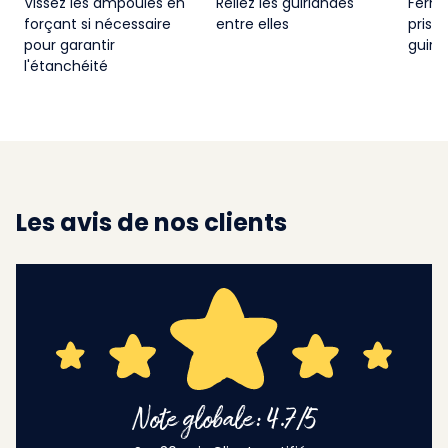
Vissez les ampoules en
Reliez les guirlandes
Ferme
forçant si nécessaire
entre elles
prise 
pour garantir
guirl
l'étanchéité
Les avis de nos clients
Note globale: 4.7/5