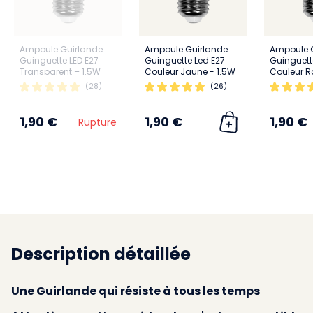
Ampoule Guirlande
Ampoule Guirlande
Ampoule 
Guinguette LED E27
Guinguette Led E27
Guinguett
Transparent – 1.5W
Couleur Jaune - 1.5W
Couleur R
(28)
(26)
1,90 €
1,90 €
1,90 €
Rupture
Description détaillée
Une Guirlande qui résiste à tous les temps