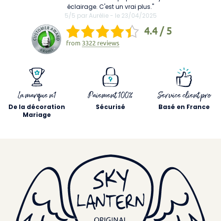
éclairage. C'est un vrai plus."
5/5 par Aurélie - le 23/04/2025
4.4 / 5
from
3322 reviews
La marque n1
Paiement 100%
Service client pro
De la décoration
Sécurisé
Basé en France
Mariage