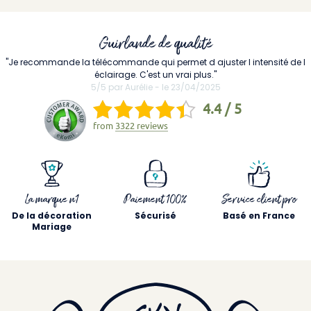
Guirlande de qualité
"Je recommande la télécommande qui permet d ajuster l intensité de l
éclairage. C'est un vrai plus."
5/5 par Aurélie - le 23/04/2025
4.4 / 5
from
3322 reviews
La marque n1
Paiement 100%
Service client pro
De la décoration
Sécurisé
Basé en France
Mariage