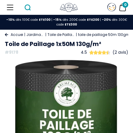
0
-10%
dès 100€ code
ETE100
|
-15%
dès 200€ code
ETE200
|
-20%
dès 300€
code
ETE300
Accueil
Jardinage
Toile de Paillage
toile de paillage 50m 130gm2
Toile de Paillage 1x50M 130g/m²
#9178
4.5
(2 avis)