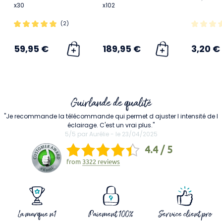
x30
x102
(2)
59,95 €
189,95 €
3,20 €
Guirlande de qualité
"Je recommande la télécommande qui permet d ajuster l intensité de l
éclairage. C'est un vrai plus."
5/5 par Aurélie - le 23/04/2025
4.4 / 5
from
3322 reviews
La marque n1
Paiement 100%
Service client pro