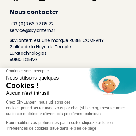
Nous contacter
+33 (0)3 66 72 85 22
service@skylantern.fr
SkyLantern est une marque RUBEE COMPANY
2 allée de la Haye du Temple
Euratechnologies
59160 LOMME
A Propos
Qui sommes-nous
Conditions générales de Vente
Mentions légales
Politique Antispam
Contact Presse
Idée Design
Skylantern Original in the UK