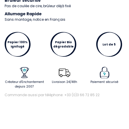
Brûleur sécurisé
Pas de coulée de cire, brûleur déjà fixé
Allumage Rapide
Sans montage, notice en Français
Papier 100%
Papier Bio
Lot de 5
Ignifugé
dégradable
Créateur d'Enchantement
Livraison 24/48h
Paiement sécurisé
depuis 2007
Commande aussi par téléphone: +33 (0)3 66 72 85 22