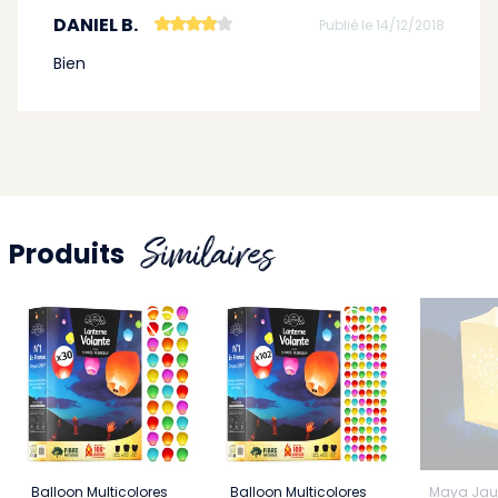
DANIEL B.
Publié le 14/12/2018
Bien
Similaires
Produits
Balloon Multicolores
Balloon Multicolores
Maya Jau