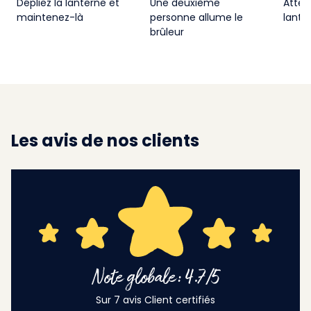
Dépliez la lanterne et
Une deuxième
Atten
maintenez-là
personne allume le
lante
brûleur
Les avis de nos clients
Note globale: 4.7/5
Sur 7 avis Client certifiés