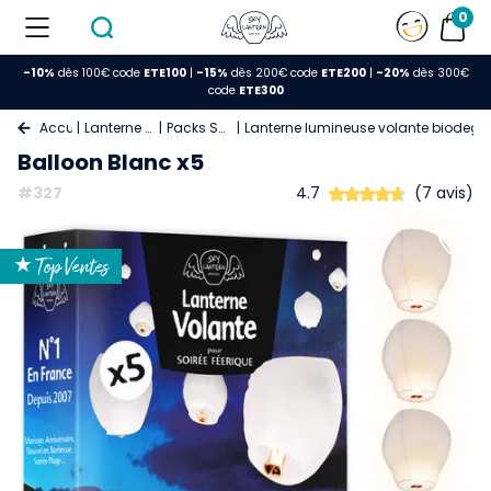
0
-10%
dès 100€ code
ETE100
|
-15%
dès 200€ code
ETE200
|
-20%
dès 300€
code
ETE300
Accueil
Lanterne Volante
Packs Spéciaux
Lanterne lumineuse volante biodegr
Balloon Blanc x5
#327
4.7
(7 avis)
★ Top Ventes