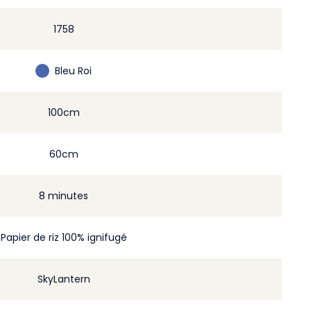
1758
Bleu Roi
100cm
60cm
8 minutes
Papier de riz 100% ignifugé
SkyLantern