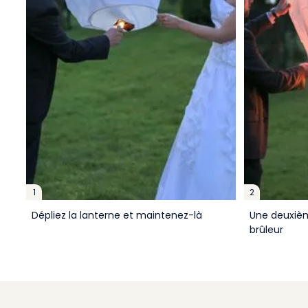
1
2
Dépliez la lanterne et maintenez-là
Une deuxièm
brûleur