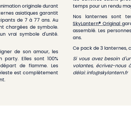
nimation originale durant
temps pour un rendu mag
ternes asiatiques garantit
Nos lanternes sont te
cipants de 7 à 77 ans. Au
SkyLantern® Original
gar
sont chargées de symbole.
assemblé. Les personnes 
un vrai symbole d'unité.
ans.
Ce pack de 3 lanternes, c
igner de son amour, les
n party. Elles sont 100%
Si vous avez besoin d'u
e départ de flamme. Les
volantes, écrivez-nous 
 céleste est complètement
délai:
info@skylantern.fr
nt.