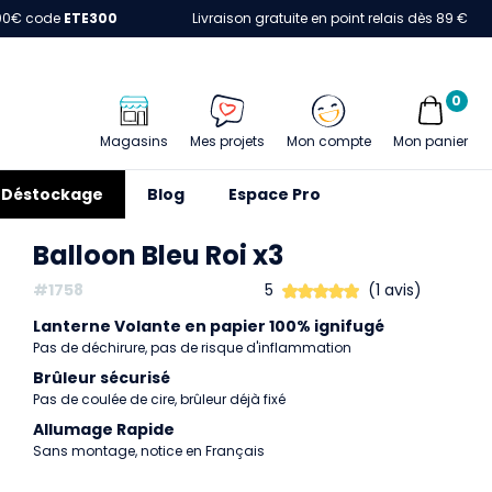
00€ code
ETE300
Livraison gratuite en point relais dès 89 €
0
Magasins
Mes projets
Mon compte
Mon panier
Déstockage
Blog
Espace Pro
Balloon Bleu Roi x3
#1758
5
(1 avis)
Lanterne Volante en papier 100% ignifugé
Pas de déchirure, pas de risque d'inflammation
Brûleur sécurisé
Pas de coulée de cire, brûleur déjà fixé
Allumage Rapide
Sans montage, notice en Français