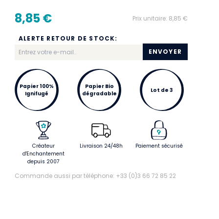
8,85 €
Prix unitaire:
8,85 €
ALERTE RETOUR DE STOCK:
ENVOYER
Papier 100%
Papier Bio
Lot de 3
Ignifugé
dégradable
Créateur
Livraison 24/48h
Paiement sécurisé
d'Enchantement
depuis 2007
Commande aussi par téléphone: +33 (0)3 66 72 85 22