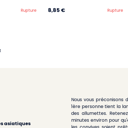
8,85 €
Rupture
Rupture
t
Nous vous préconisons d'
1ère personne tient la la
des allumettes. Retene
minutes environ pour qu'e
es asiatiques
les convives soient prê