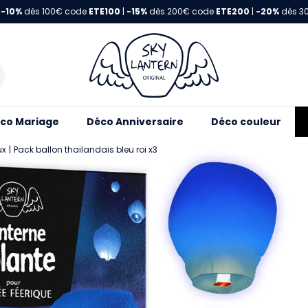
-10%
dès 100€ code
ETE100
|
-15%
dès 200€ code
ETE200
|
-20%
dès 3
co Mariage
Déco Anniversaire
Déco couleur
ux
Pack ballon thailandais bleu roi x3