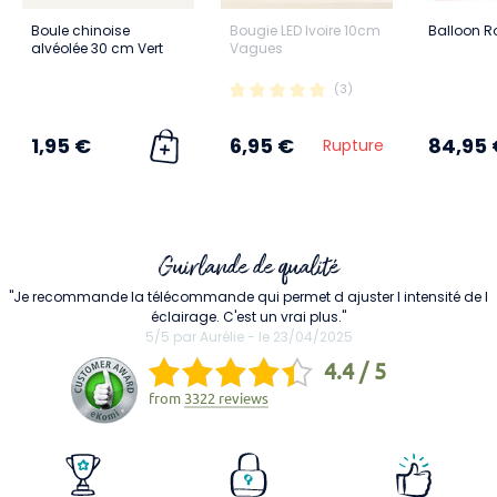
Boule chinoise
Bougie LED Ivoire 10cm
Balloon R
alvéolée 30 cm Vert
Vagues
(3)
1,95 €
6,95 €
84,95 
Rupture
Guirlande de qualité
"Je recommande la télécommande qui permet d ajuster l intensité de l
éclairage. C'est un vrai plus."
5/5 par Aurélie - le 23/04/2025
4.4 / 5
from
3322 reviews