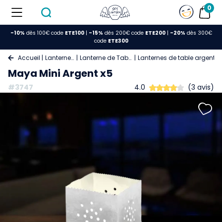
0
-10%
dès 100€ code
ETE100
|
-15%
dès 200€ code
ETE200
|
-20%
dès 300€
code
ETE300
Accueil
Lanternes
Lanterne de Table
Lanternes de table argent
Maya Mini Argent x5
#3747
4.0
(3 avis)