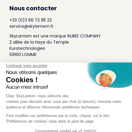
Nous contacter
+33 (0)3 66 72 85 22
service@skylantern.fr
SkyLantern est une marque RUBEE COMPANY
2 allée de la Haye du Temple
Euratechnologies
59160 LOMME
A Propos
Qui sommes-nous
Conditions générales de Vente
Mentions légales
Politique Antispam
Contact Presse
Idée Design
Skylantern Original in the UK