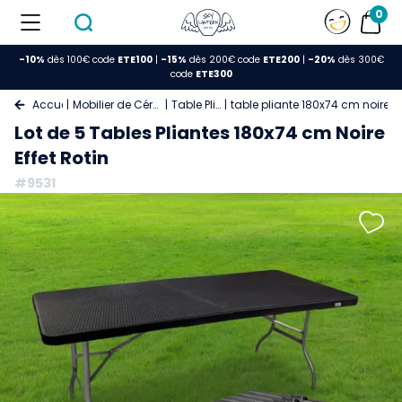
0
-10%
dès 100€ code
ETE100
|
-15%
dès 200€ code
ETE200
|
-20%
dès 300€
code
ETE300
Accueil
Mobilier de Cérémonie
Table Pliante
table pliante 180x74 cm noire eff
Lot de 5 Tables Pliantes 180x74 cm Noire
Effet Rotin
#9531