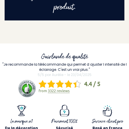
produit.
Guirlande de qualité
"Je recommande la télécommande qui permet d ajuster l intensité de l
éclairage. C'est un vrai plus."
5/5 par Aurélie - le 23/04/2025
4.4 / 5
from
3322 reviews
La marque n1
Paiement 100%
Service client pro
De la décoration
Sécurisé
Basé en France