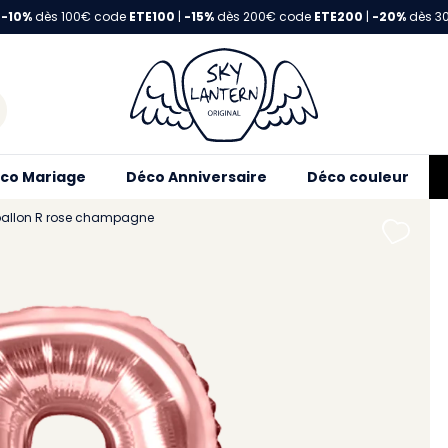
-10%
dès 100€ code
ETE100
|
-15%
dès 200€ code
ETE200
|
-20%
dès 3
co Mariage
Déco Anniversaire
Déco couleur
 ballon R rose champagne