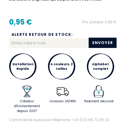
0,95 €
Prix unitaire:
0,95 €
ALERTE RETOUR DE STOCK:
ENVOYER
Installation
4 couleurs, 2
Alphabet
Rapide
tailles
complet
Créateur
Livraison 24/48h
Paiement sécurisé
d'Enchantement
depuis 2007
Commande aussi par téléphone: +33 (0)3 66 72 85 22