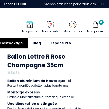
00€ code
ETE300
Livraison gratuite en point relais dès 89 €
0
Magasins
Mes projets
Mon compte
Mon panier
Déstockage
Blog
Espace Pro
Ballon Lettre R Rose
Champagne 35cm
#8065
Ballon aluminium de haute qualité
Restent gonflés et flottent plus longtemps
Montage express
Grâce à une fermeture automatique et facile
Une décoration distinguée
Des ballons originaux qui surprendront vos invités