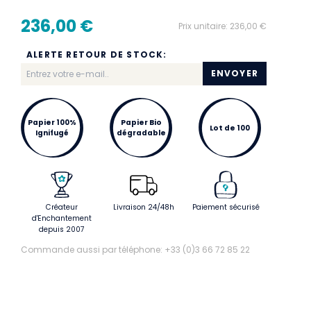
236,00 €
Prix unitaire:
236,00 €
ALERTE RETOUR DE STOCK:
ENVOYER
Papier 100%
Papier Bio
Lot de 100
Ignifugé
dégradable
Créateur
Livraison 24/48h
Paiement sécurisé
d'Enchantement
depuis 2007
Commande aussi par téléphone: +33 (0)3 66 72 85 22