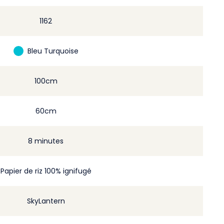
1162
Bleu Turquoise
100cm
60cm
8 minutes
Papier de riz 100% ignifugé
SkyLantern