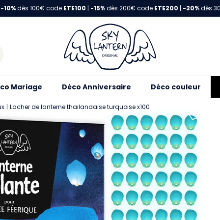
-10%
dès 100€ code
ETE100
|
-15%
dès 200€ code
ETE200
|
-20%
dès 3
co Mariage
Déco Anniversaire
Déco couleur
ux
Lacher de lanterne thailandaise turquoise x100