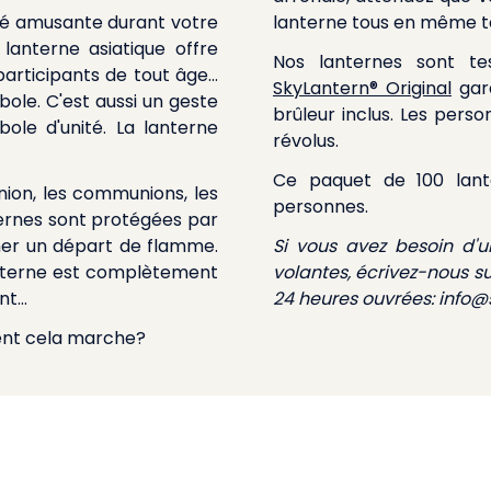
ité amusante durant votre
lanterne tous en même t
anterne asiatique offre
Nos lanternes sont te
articipants de tout âge...
SkyLantern® Original
gara
ole. C'est aussi un geste
brûleur inclus. Les pers
ole d'unité. La lanterne
révolus.
Ce paquet de 100 lante
nion, les communions, les
personnes.
ternes sont protégées par
her un départ de flamme.
Si vous avez besoin d'
lanterne est complètement
volantes, écrivez-nous s
t...
24 heures ouvrées:
info@s
ment cela marche?