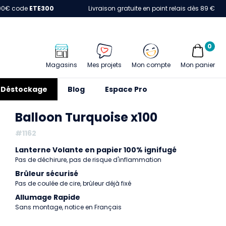
00€ code
ETE300
Livraison gratuite en point relais dès 89 €
0
Magasins
Mes projets
Mon compte
Mon panier
Déstockage
Blog
Espace Pro
Balloon Turquoise x100
#1162
Lanterne Volante en papier 100% ignifugé
Pas de déchirure, pas de risque d'inflammation
Brûleur sécurisé
Pas de coulée de cire, brûleur déjà fixé
Allumage Rapide
Sans montage, notice en Français