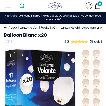
0
-10%
dès 100€ code
ETE100
|
-15%
dès 200€ code
ETE200
|
-20%
dès 300€
code
ETE300
Accueil
Lanterne Volante
Packs Spéciaux
Lanternes chinoises papier bla
Balloon Blanc x20
#316
4.8
(5 avis)