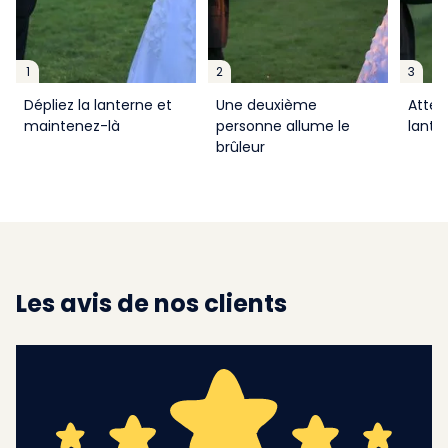
1
2
3
Dépliez la lanterne et
Une deuxième
Atten
maintenez-là
personne allume le
lante
brûleur
Les avis de nos clients