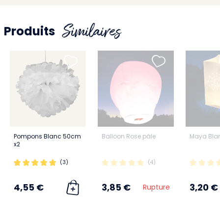
Similaires
Produits
Pompons Blanc 50cm
Balloon Rose pâle
Maya Bla
x2
(3)
(4)
4,55 €
3,85 €
3,20 €
Rupture