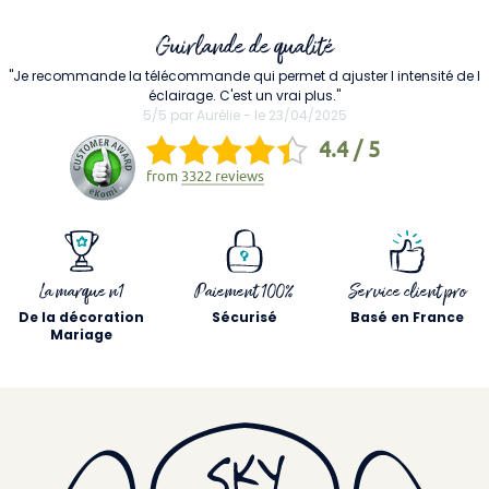
Guirlande de qualité
"Je recommande la télécommande qui permet d ajuster l intensité de l
éclairage. C'est un vrai plus."
5/5 par Aurélie - le 23/04/2025
4.4 / 5
from
3322 reviews
La marque n1
Paiement 100%
Service client pro
De la décoration
Sécurisé
Basé en France
Mariage