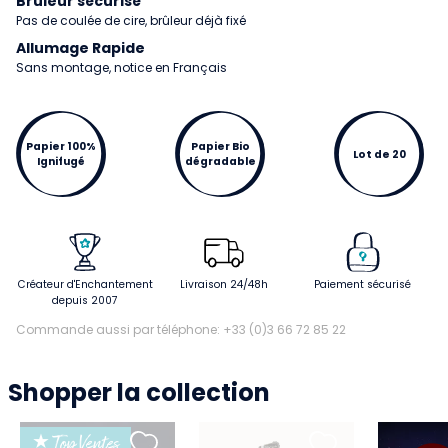
Brûleur sécurisé
Pas de coulée de cire, brûleur déjà fixé
Allumage Rapide
Sans montage, notice en Français
Papier 100%
Papier Bio
Lot de 20
Ignifugé
dégradable
Créateur d'Enchantement
Livraison 24/48h
Paiement sécurisé
depuis 2007
Commande aussi par téléphone: +33 (0)3 66 72 85 22
Shopper la collection
★ Top Ventes