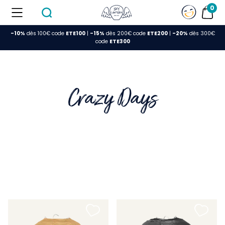
0
-10%
dès 100€ code
ETE100
|
-15%
dès 200€ code
ETE200
|
-20%
dès 300€
FERMER
code
ETE300
Crazy Days