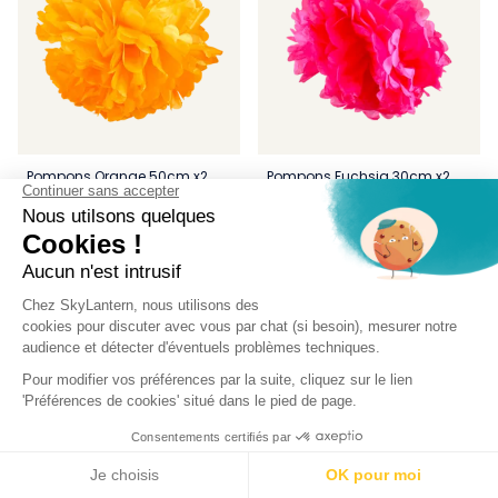
Pompons Orange 50cm x2
Pompons Fuchsia 30cm x2
(1)
(1)
4,55 €
2,15 €