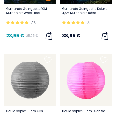
Guirlande Guinguette 10M
Guirlande Guinguette Deluxe
Multicolore Avec Prise
4,5M Multicolore Rétro
(27)
(4)
23,95 €
38,95 €
25,95 €
Boule papier 30cm Gris
Boule papier 30cm Fuchsia