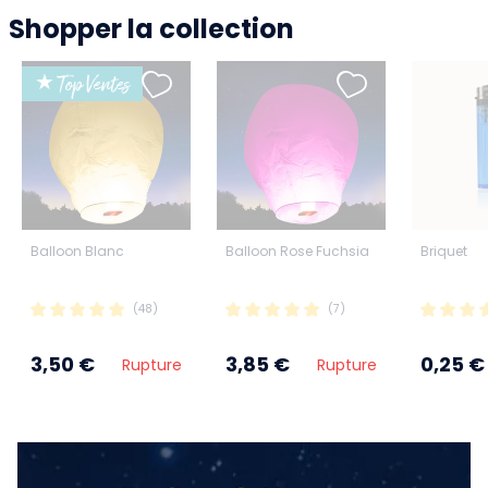
Shopper la collection
★ Top Ventes
Balloon Blanc
Balloon Rose Fuchsia
Briquet
(48)
(7)
3,50 €
3,85 €
0,25 €
Rupture
Rupture