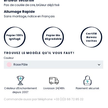
Brûleur sécurisé
Pas de coulée de cire, brûleur déjà fixé
Allumage Rapide
Sans montage, notice en Français
Certifié
Papier 100%
Papier Bio
Bureau
Ignifugé
dégradable
Veritas
TROUVEZ LE MODÈLE QU'IL VOUS FAUT!
Couleur
Rose Pâle
Créateur d'Enchantement
Livraison 24/48h
Paiement sécurisé
depuis 2007
Commande aussi par téléphone: +33 (0)3 66 72 85 22