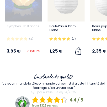
Nymphea LED Blanche
Boule Papier 10cm
Boule pap
Blanc
Blanc
(2)
(7)
3,95 €
1,25 €
2,35 €
Rupture
Guirlande de qualité
"Je recommande la télécommande qui permet d ajuster l intensité de l
éclairage. C'est un vrai plus."
5/5 par Aurélie - le 23/04/2025
4.4 / 5
from
3322 reviews