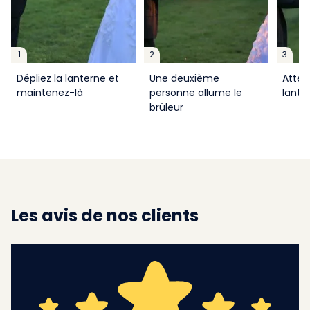
1
2
3
Dépliez la lanterne et
Une deuxième
Atten
maintenez-là
personne allume le
lante
brûleur
Les avis de nos clients