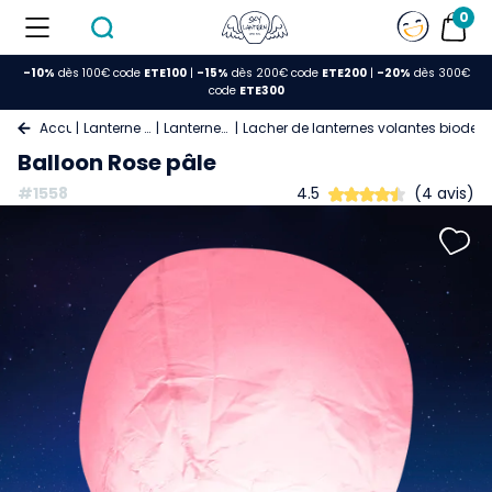
0
-10%
dès 100€ code
ETE100
|
-15%
dès 200€ code
ETE200
|
-20%
dès 300€
code
ETE300
Accueil
Lanterne Volante
Lanterne Celeste
Lacher de lanternes volantes biodeg
Balloon Rose pâle
#1558
4.5
(4 avis)