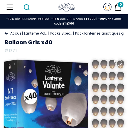
0
-10%
dès 100€ code
ETE100
|
-15%
dès 200€ code
ETE200
|
-20%
dès 300€
code
ETE300
Accueil
Lanterne Volante
Packs Spéciaux
Pack lanternes asiatiques gris
Balloon Gris x40
#1771