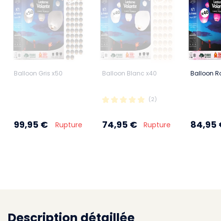
Balloon Gris x50
Balloon Blanc x40
Balloon R
(2)
99,95 €
74,95 €
84,95 
Rupture
Rupture
Description détaillée