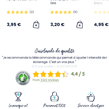
Gris
Blanc
(2)
(5)
3,95 €
3,20 €
4,95 €
Guirlande de qualité
"Je recommande la télécommande qui permet d ajuster l intensité de l
éclairage. C'est un vrai plus."
5/5 par Aurélie - le 23/04/2025
4.4 / 5
from
3322 reviews
La marque n1
Paiement 100%
Service client pro