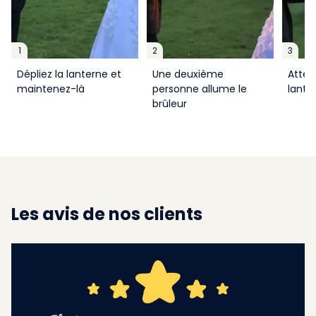
1
2
3
Dépliez la lanterne et
Une deuxième
Atten
maintenez-là
personne allume le
lante
brûleur
Les avis de nos clients