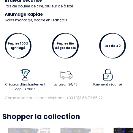
Brûleur sécurisé
Pas de coulée de cire, brûleur déjà fixé
Allumage Rapide
Sans montage, notice en Français
Papier 100%
Papier Bio
Lot de 40
Ignifugé
dégradable
Créateur d'Enchantement
Livraison 24/48h
Paiement sécurisé
depuis 2007
Commande aussi par téléphone: +33 (0)3 66 72 85 22
Shopper la collection